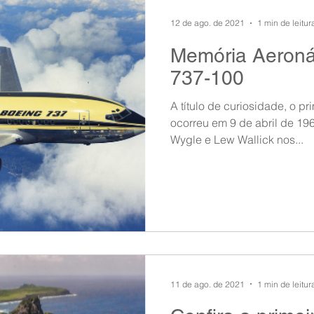
12 de ago. de 2021
1 min de leitur
Memória Aeronáu
737-100
A título de curiosidade, o p
ocorreu em 9 de abril de 196
Wygle e Lew Wallick nos...
11 de ago. de 2021
1 min de leitur