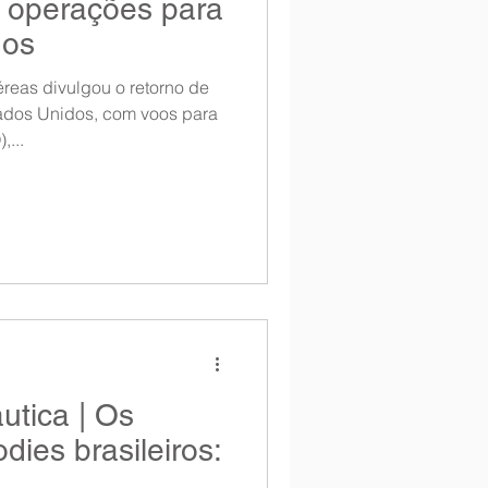
 operações para
Entrevista
dos
reas divulgou o retorno de
Notícias
ados Unidos, com voos para
,...
tica | Os
dies brasileiros: