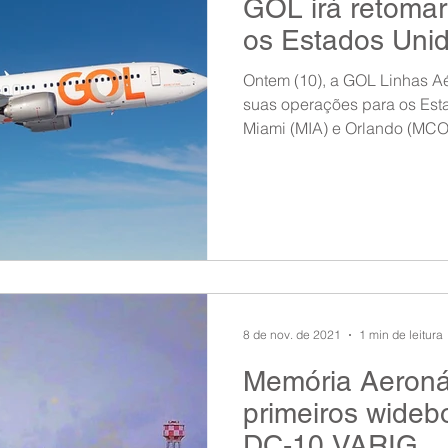
GOL irá retomar
ndow
Auxílio Mútuo
Depoimentos
Amigo da ASAGOL
os Estados Uni
Ontem (10), a GOL Linhas Aé
op ASAGOL
Mercado
Teste ICAO
Fadigômetro
suas operações para os Est
Miami (MIA) e Orlando (MCO)
8 de nov. de 2021
1 min de leitura
Memória Aeronáu
primeiros widebo
DC-10 VARIG