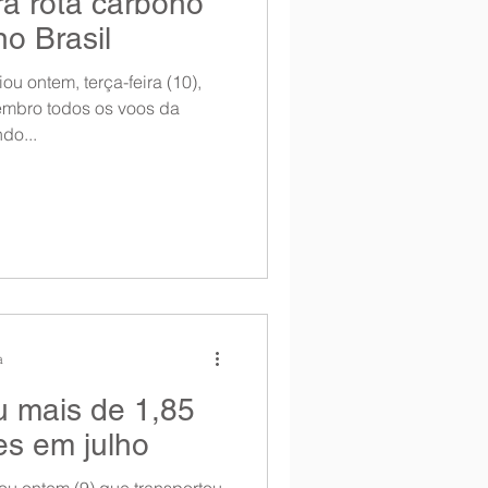
ra rota carbono
o Brasil
u ontem, terça-feira (10),
tembro todos os voos da
do...
a
u mais de 1,85
es em julho
u ontem (9) que transportou