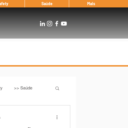
afety
Saúde
Mais
ty
>> Saúde
Os
After Landing
a