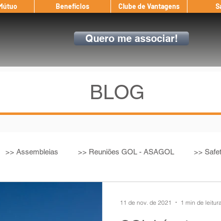
 Mútuo
Benefícios
Clube de Vantagens
S
Quero me associar!
BLOG
>> Assembleias
>> Reuniões GOL - ASAGOL
>> Safe
>> Convenção Coletiva
>> Benefícios
ASAGOL nos D
11 de nov. de 2021
1 min de leitur