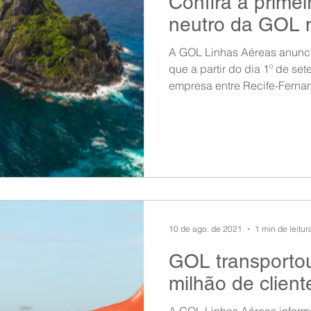
Confira a primei
neutro da GOL n
A GOL Linhas Aéreas anuncio
que a partir do dia 1º de se
empresa entre Recife-Fernan
10 de ago. de 2021
1 min de leitur
GOL transporto
milhão de client
A GOL Linhas Aéreas informo