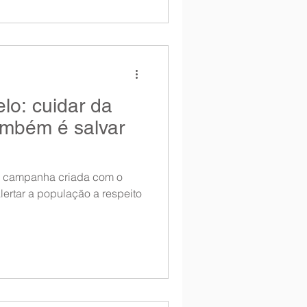
o: cuidar da
ambém é salvar
a campanha criada com o
alertar a população a respeito
.