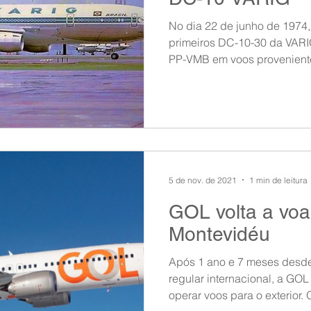
No dia 22 de junho de 1974
primeiros DC-10-30 da VARIG, matriculados PPP-VMA e
PP-VMB em voos proveniente
5 de nov. de 2021
1 min de leitura
GOL volta a voa
Montevidéu
Após 1 ano e 7 meses desde
regular internacional, a GOL
operar voos para o exterior. O