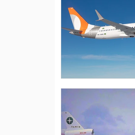
Eleição ASAGOL
Safety Wi
Sorteio de Vouchers
Worksh
Memória Aeronáutica