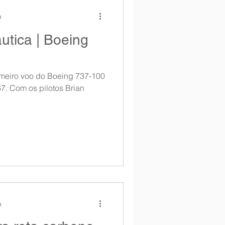
a
tica | Boeing
rimeiro voo do Boeing 737-100
7. Com os pilotos Brian
a