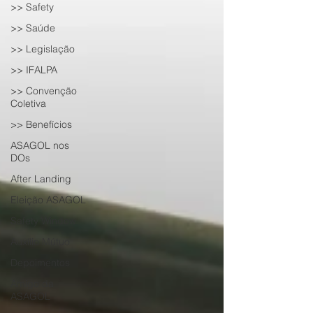
>> Safety
>> Saúde
>> Legislação
>> IFALPA
>> Convenção
Coletiva
>> Benefícios
ASAGOL nos
DOs
After Landing
Eleição ASAGOL
Safety Window
Auxílio Mútuo
Depoimentos
Amigo da
ASAGOL