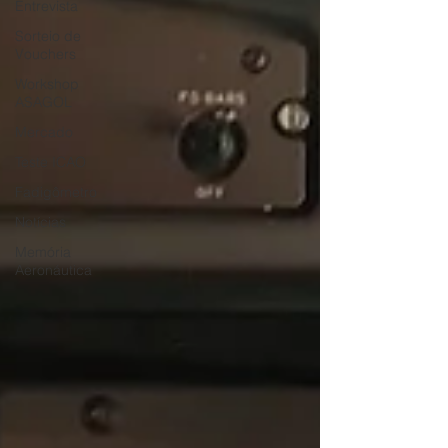
Entrevista
Sorteio de
Vouchers
Workshop
ASAGOL
Mercado
Teste ICAO
Fadigômetro
Notícias
Memória
Aeronáutica