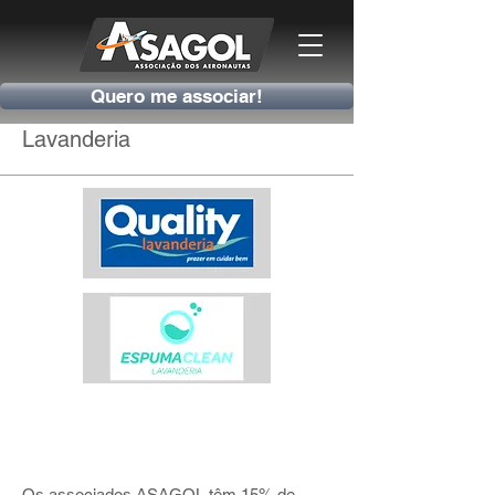
Quero me associar!
Lavanderia
Quality Campo Belo
Os associados ASAGOL têm 15% de