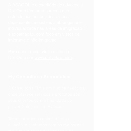
A ASAGOL e o escritório de advocacia
Dell’Ome têm uma parceria que
estende aos associados e seus
dependentes assistência abrangente e
individualizada nas áreas de imigração
e expatriação, com foco em vistos de
imigrante e não-imigrante!
Para saber mais, visite o site da
Dell’Ome em
www.dellvirlaw.com
.
Fly Consultoria Aeronáutica
A Consultoria FLY é um hub de negócios,
onde oferece serviços e produtos aos
seus clientes com a finalidade de
prover Soluções em Aviação!
Temos profundo conhecimento na
aviação, e contamos com os melhores e