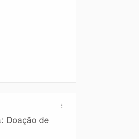
 e pede o apoio de quem
a: Doação de