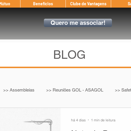
 Mútuo
Benefícios
Clube de Vantagens
S
Quero me associar!
BLOG
>> Assembleias
>> Reuniões GOL - ASAGOL
>> Safe
>> Convenção Coletiva
>> Benefícios
ASAGOL nos D
há 4 dias
1 min de leitura