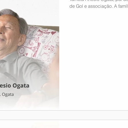
de Gol e associação. A famí
sétimo dia, que será realiza
Bibiana, localizada na Praç
Centro, Martinópolis-SP, no 
19h30. A ASAGOL manifesta 
estende condolências ao Cmt
desejando conforto e paz n
sentimentos