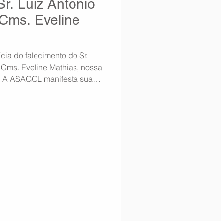
Sr. Luiz Antônio
Entrevista
 Cms. Eveline
Notícias
ia do falecimento do Sr.
a Cms. Eveline Mathias, nossa
. A ASAGOL manifesta sua
dolências à Cms. Eveline e
 e paz neste momento de dor.