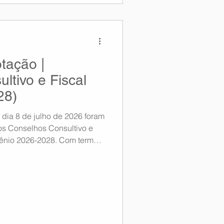
tação |
ltivo e Fiscal
28)
dia 8 de julho de 2026 foram
os Conselhos Consultivo e
ênio 2026-2028. Com termo
to, os Conselhos passarão a
Conselho Consultivo:
laudio MIRANCOS Flores 2º
 Cardoso da Silva 3º
RI Murassawa Suplentes 1º
 de SANTANA 2º Suplente: