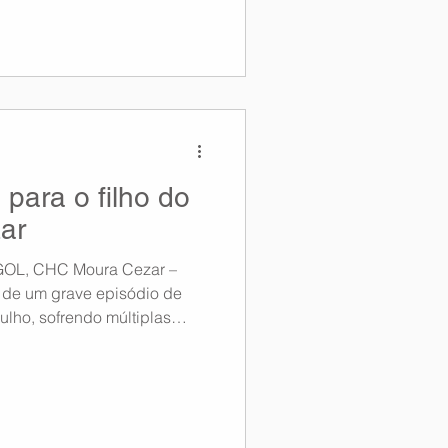
para o filho do
ar
 GOL, CHC Moura Cezar –
ma de um grave episódio de
julho, sofrendo múltiplas
em ambos os lados da
ua recuperação, que ainda
público de saúde. Diante
tá buscando viabilizar a