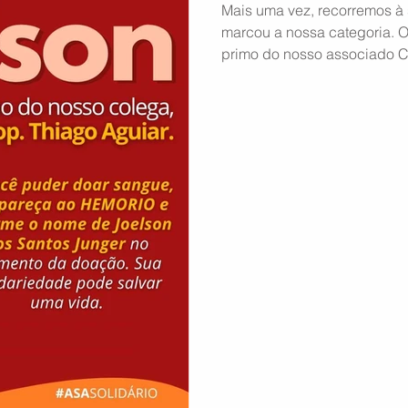
Mais uma vez, recorremos à
marcou a nossa categoria. O
primo do nosso associado Co
internado no Hospital Estad
de doadores de sangue. Se v
Janeiro e puder doar, sua a
diferença. Basta comparece
nome do paciente no momen
HEMORIO Rua Frei Caneca, 8
Janeiro/RJ Horário: Todos os