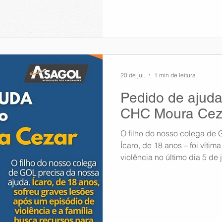
20 de jul.
1 min de leitura
Pedido de ajuda 
CHC Moura Cez
O filho do nosso colega de
Ícaro, de 18 anos – foi víti
violência no último dia 5 de 
lesões, entre elas fraturas 
mandíbula. Desde então, ele aguarda pelo procedimento
cirúrgico necessário para s
não foi realizado pelo sistema 
dessa situação, a família es