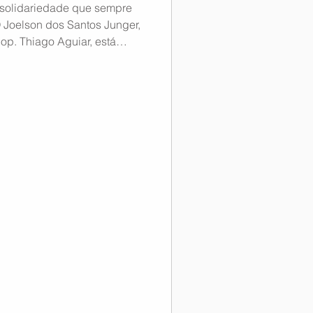
 solidariedade que sempre
 Joelson dos Santos Junger,
p. Thiago Aguiar, está
ual Carlos Chagas e precisa
ocê estiver no Rio de
juda fará uma enorme
r ao HEMORIO e informar o
to da doação. Local:
 – Centro – Rio de