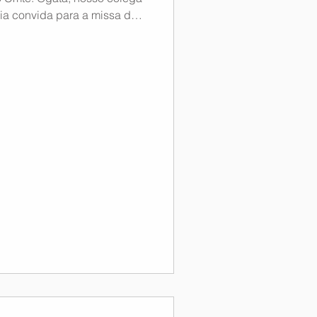
lia convida para a missa de
da na Igreja Matriz Santa
a Antônio José Cordeiro,
dia 22 de julho de 2026 às
sua solidariedade e
e. Ogata e família,
este momento de dor. Nossos