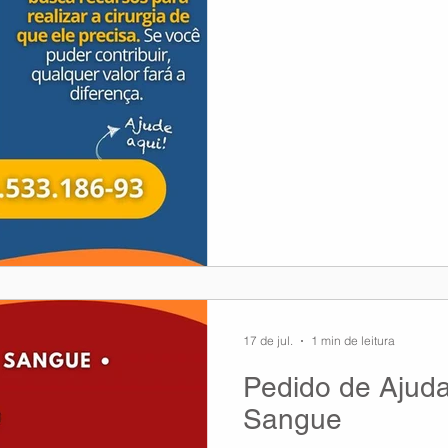
cirurgia na rede particular
17 de jul.
1 min de leitura
Pedido de Ajud
Sangue