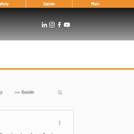
afety
Saúde
Mais
ty
>> Saúde
Os
After Landing