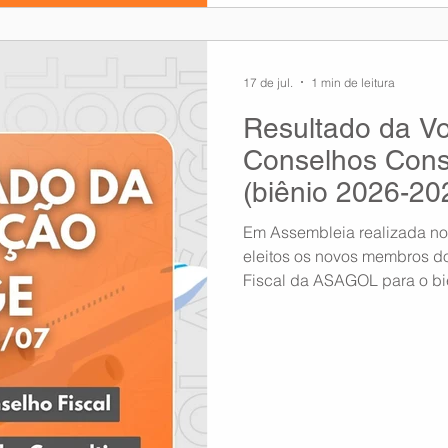
17 de jul.
1 min de leitura
Resultado da Vo
Conselhos Consu
(biênio 2026-20
Em Assembleia realizada no 
eleitos os novos membros d
Fiscal da ASAGOL para o bi
iniciando no dia 10 de agos
ter a seguinte composição: 
Titulares 1º Conselheiro: C
Conselheiro: João Luiz IUAN
Conselheiro: CACILDA SAYU
Suplente: Erenilson Ribeiro