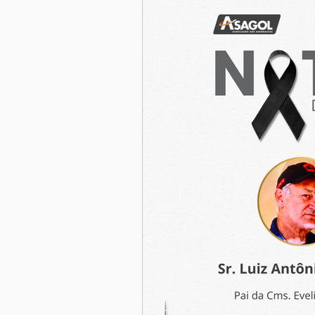
Eleição ASAGOL
Safety Wi
Sorteio de Vouchers
Worksh
Memória Aeronáutica