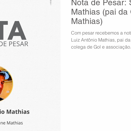
Nota de Pesar: 
ndow
Auxílio Mútuo
Depoimentos
Amigo da ASAGOL
Mathias (pai da
Mathias)
op ASAGOL
Mercado
Teste ICAO
Fadigômetro
Com pesar recebemos a notíc
Luiz Antônio Mathias, pai d
colega de Gol e associação
solidariedade e estende con
família, desejando conforto
Diretoria da ASAGOL