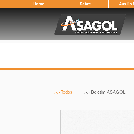
Home
Sobre
Auxílio
>> Todos
>> Boletim ASAGOL
>> Legislação
>> IFALPA