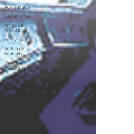
Auxílio Mútuo
Depoimentos
Amigo da
ASAGOL
Entrevista
Sorteio de
Vouchers
Workshop
ASAGOL
Mercado
Teste ICAO
Fadigômetro
Notícias
Memória
Aeronáutica