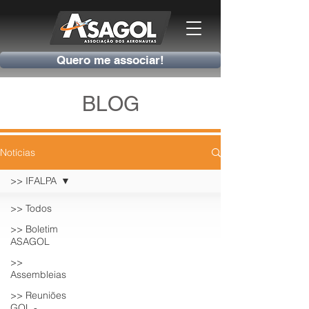
Quero me associar!
BLOG
Notícias
>> IFALPA
>> Todos
>> Boletim
ASAGOL
>>
Assembleias
>> Reuniões
GOL -