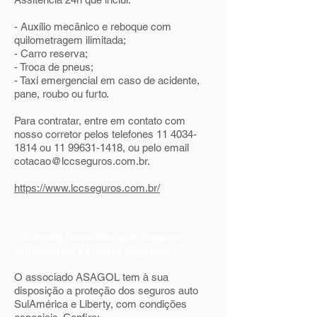
- Auxílio mecânico e reboque com
quilometragem ilimitada;
- Carro reserva;
- Troca de pneus;
- Taxi emergencial em caso de acidente,
pane, roubo ou furto.
Para contratar, entre em contato com
nosso corretor pelos telefones
11 4034-
1814
ou
11 99631-1418
, ou pelo email
cotacao@lccseguros.com.br
.
https://www.lccseguros.com.br/
Everseg Consultoria de Seguros
(SulAmérica e Liberty Seguros)
O associado ASAGOL tem à sua
disposição a proteção dos seguros auto
SulAmérica e Liberty, com condições