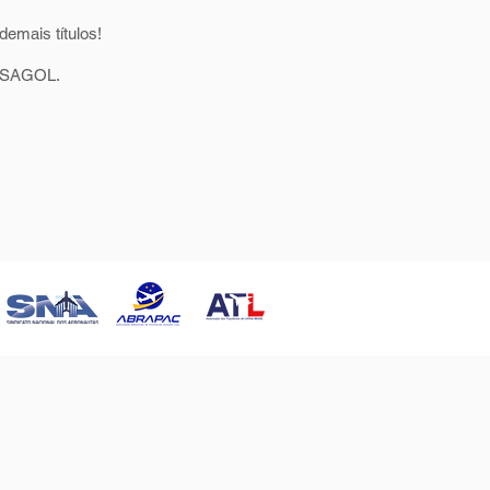
emais títulos!
s ASAGOL.