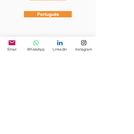
Português
Email
WhatsApp
LinkedIn
Instagram
Edição nº 6:
Acidentes Aeronáuticos: a responsabilidade
criminal de tripulantes e gestores da aviação