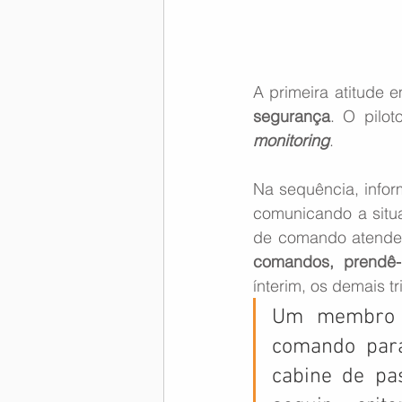
A primeira atitude 
segurança
. O pilo
monitoring
. 
Na sequência, info
comunicando a situa
de comando atender 
comandos,  prendê-lo
ínterim, os demais t
Um membro  
comando para 
cabine de pas