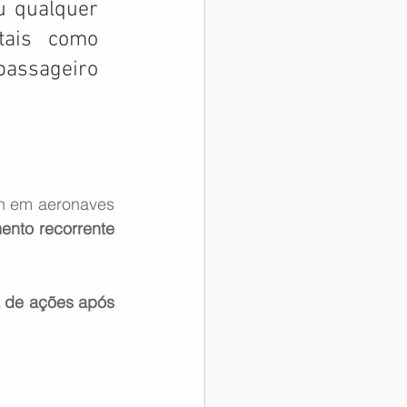
u qualquer 
tais como 
passageiro 
on em aeronaves 
ento recorrente 
a de ações após 