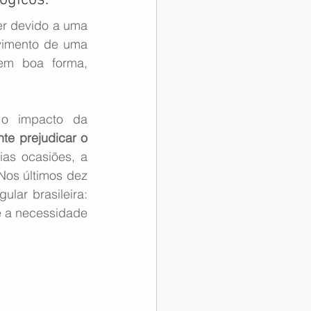
ógicos.
er devido a uma 
vimento de uma 
condição médica aguda ou evento fisiológico que torna um piloto, em boa forma, 
o impacto da 
e prejudicar o 
ias ocasiões, a 
Nos últimos dez 
ular brasileira: 
 a necessidade 