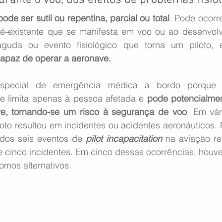
rante o voo, dos efeitos de problemas fisiol
pode ser sutil ou repentina, parcial ou total
. Pode ocorr
é-existente que se manifesta em voo ou ao desenvol
apaz de operar a aeronave.
special de emergência médica a bordo porque 
e limita apenas à pessoa afetada e 
pode potencialment
ve, tornando-se um risco à segurança de voo
. Em vár
oto resultou em incidentes ou acidentes aeronáuticos. 
ados seis eventos de 
pilot incapacitation
 na aviação reg
e cinco incidentes. Em cinco dessas ocorrências, houve
mos alternativos.