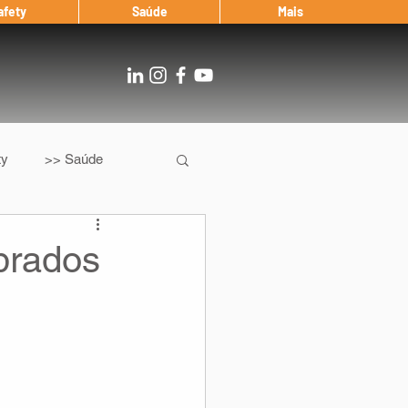
afety
Saúde
Mais
ty
>> Saúde
Os
After Landing
obrados
Entrevista
Notícias