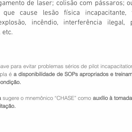
gamento de laser; colisão com pássaros; o
 que cause lesão física incapacitante, 
explosão, incêndio, interferência ilegal, 
 etc.
ave para evitar problemas sérios de pilot incapacitati
pla é 
a disponibilidade de SOPs apropriados e treinam
ondição.
a
 sugere o mnemônico “CHASE” como 
auxílio à tomad
itação.