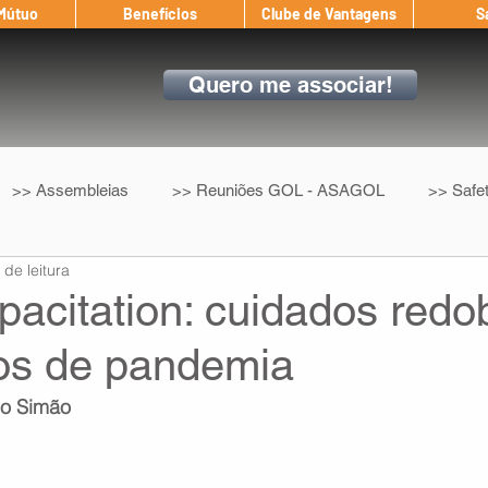
 Mútuo
Benefícios
Clube de Vantagens
S
Quero me associar!
>> Assembleias
>> Reuniões GOL - ASAGOL
>> Safe
 de leitura
>> Convenção Coletiva
>> Benefícios
ASAGOL nos D
apacitation: cuidados red
os de pandemia
ndow
Auxílio Mútuo
Depoimentos
Amigo da ASAGOL
ho Simão
op ASAGOL
Mercado
Teste ICAO
Fadigômetro