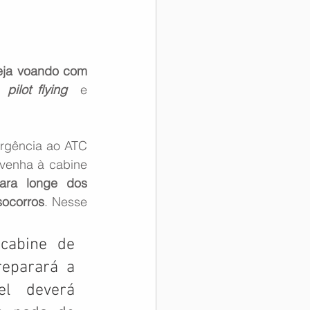
eja voando com 
  
pilot flying
  e 
rgência ao ATC 
venha à cabine 
ra  longe  dos  
socorros
. Nesse 
abine de 
eparará a 
  deverá  