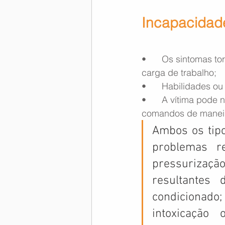
Incapacidade
•	Os sintomas tornam-se evidentes apenas em momentos de elevado estresse ou 
carga de trabalho;
•	Habilidades o
•	A vítima pode não responder a estímulos, tomar decisões ilógicas ou manusear os 
comandos de maneira
Ambos os tipo
problemas r
pressurização
resultantes
condicionad
intoxicação 