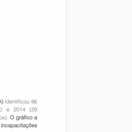
A)
 identificou 86 
10 e 2014 (29 
os). 
O gráfico a 
capacitações 