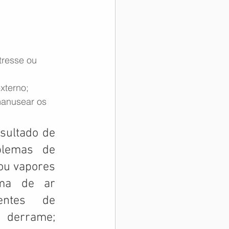
xterno;
ultado de 
lemas de 
ou vapores 
ma de ar 
entes de 
 derrame; 