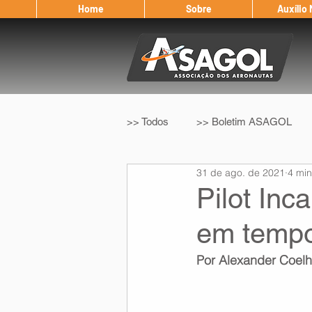
Home
Sobre
Auxílio
>> Todos
>> Boletim ASAGOL
31 de ago. de 2021
4 min
>> Legislação
>> IFALPA
Pilot Inc
em temp
Eleição ASAGOL
Safety Wi
Por Alexander Coel
Sorteio de Vouchers
Worksh