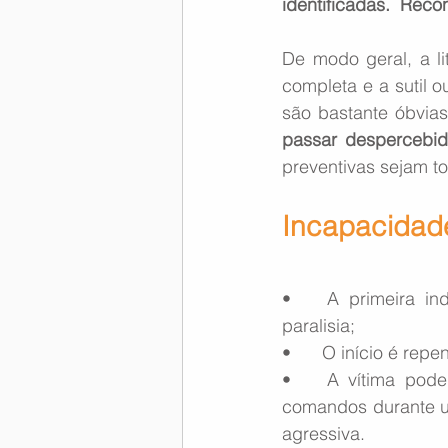
identificadas.  Rec
De modo geral, a li
completa e a sutil o
são bastante óbvias
passar despercebid
preventivas sejam t
Incapacidad
•	A primeira indicação pode ser perda de consciência, convulsão, dor intensa ou 
paralisia;
•	O início é re
•	A vítima pode interferir no controle da aeronave, segurando ou caindo sobre os 
comandos durante u
agressiva.