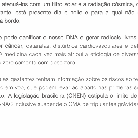
tenuá-los com um filtro solar e a radiação cósmica, q
ante, está presente dia e noite e para a qual não e
 a bordo.
e pode danificar o nosso DNA e gerar radicais livres
er câncer
, cataratas, distúrbios cardiovasculares e def
 medicina cada vez mais atribui a etiologia de divers
sco zero somente com dose zero. 
 as gestantes tenham informação sobre os riscos ao fet
o em voo, que podem levar ao aborto nas primeiras s
o. 
A legislação brasileira (CNEN) estipula o limite d
ANAC inclusive suspende o CMA de tripulantes grávida