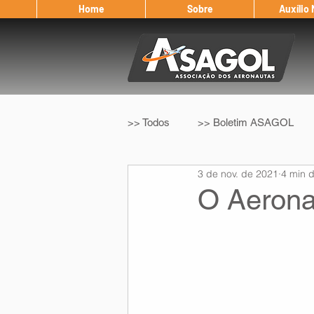
Home
Sobre
Auxílio
>> Todos
>> Boletim ASAGOL
3 de nov. de 2021
4 min d
>> Legislação
>> IFALPA
O Aerona
Eleição ASAGOL
Safety Wi
Sorteio de Vouchers
Worksh