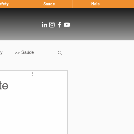
afety
Saúde
Mais
ty
>> Saúde
Os
After Landing
te
Entrevista
Notícias