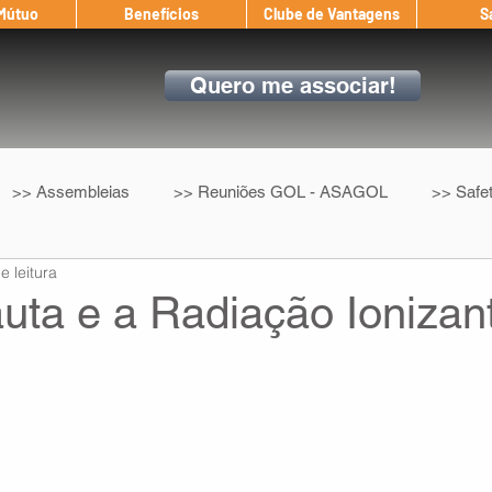
 Mútuo
Benefícios
Clube de Vantagens
S
Quero me associar!
>> Assembleias
>> Reuniões GOL - ASAGOL
>> Safe
e leitura
>> Convenção Coletiva
>> Benefícios
ASAGOL nos D
uta e a Radiação Ionizan
ndow
Auxílio Mútuo
Depoimentos
Amigo da ASAGOL
op ASAGOL
Mercado
Teste ICAO
Fadigômetro