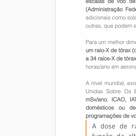
escalas de voo de 
(Administração Fed
adicionais como sola
outras, que podem el
Para um melhor dim
um raio-X de tórax 
a 34 raios-X de tóra
horas/ano em aerona
A nível mundial, ex
Unidas Sobre Os E
mSv/ano. ICAO, IA
domésticos ou de
programações de voo
A dose de ra