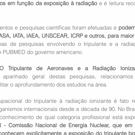
cos em função da exposição à radiação
 e é leitura r
tos e pesquisas científicas foram efetuadas e
 podem
ASA, IATA, IAEA, UNSCEAR, ICRP e outros, para maior 
as de pesquisas envolvendo o tripulante e a radia
e PUBMED do governo americano. 
“O Tripulante de Aeronaves e a Radiação Ioniza
 apanhado geral destas pesquisas, relacionamos
ilitar o aprofundamento dos estudos na área. 
acional do tripulante à radiação ionizante é fato r
rganismos internacionais desde a década de 90. No Bras
conhecimento de qual categoria profissional está expo
 - Comissão Nacional de Energia Nuclear, que em 
conhecem explicitamente a exposição do tripulante bras