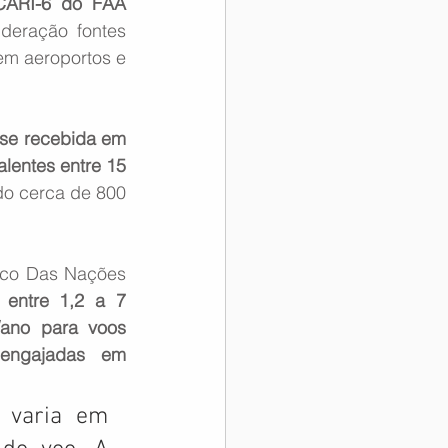
 CARI-6 do FAA 
deração fontes 
em aeroportos e 
e recebida em 
lentes entre 15 
do cerca de 800 
ico Das Nações 
 entre 1,2 a 7 
ano para voos 
engajadas em 
 varia em 