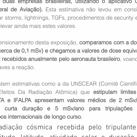
duas empresas brasileiras, utilizando o aplicativo
eral de Aviação).
 Esta estimativa não levou em consi
r storms, lightnings, TGFs, procedimentos de security 
evar ainda mais estes valores. 
ensionamento desta exposição, 
comparamos com a dos
(cerca de 0,1 mSv) e chegamos a valores de dose equiva
x recebidos anualmente pelo aeronauta brasileiro
, voan
ves a reação. 
istem estimativas como a da UNSCEAR (Comitê Científ
feitos Da Radiação Atômica) que 
estipulam limites
TA e IFALPA apresentam valores médios de 2 mSv/
 curta duração e 5 mSv/ano para tripulações 
s internacionais de longo curso.
diação cósmica recebida pelo tripulante