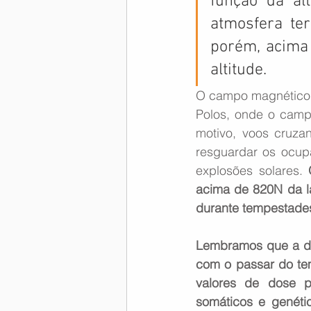
função da alt
atmosfera ter
porém, acima 
altitude. 
O campo magnético t
Polos, onde o camp
motivo, voos cruza
resguardar os ocup
explosões solares. 
acima de 820N da la
durante tempestades
Lembramos que a dos
com o passar do tem
valores de dose po
somáticos e genético