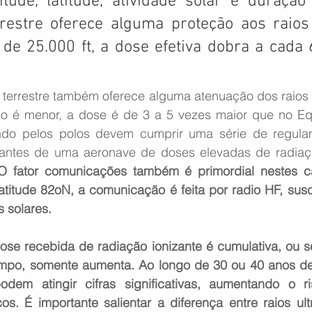
itude, latitude, atividade solar e duração
restre oferece alguma proteção aos raios 
de 25.000 ft, a dose efetiva dobra a cada 6
errestre também oferece alguma atenuação dos raios 
o é menor, a dose é de 3 a 5 vezes maior que no Equ
ndo pelos polos devem cumprir uma série de regulam
antes de uma aeronave de doses elevadas de radiaç
O fator comunicações também é primordial nestes ca
titude 82oN, a comunicação é feita por radio HF, susce
 solares.
e recebida de radiação ionizante é cumulativa, ou sej
po, somente aumenta. Ao longo de 30 ou 40 anos de c
dem atingir cifras significativas, aumentando o ri
s. É importante salientar a diferença entre raios ultr