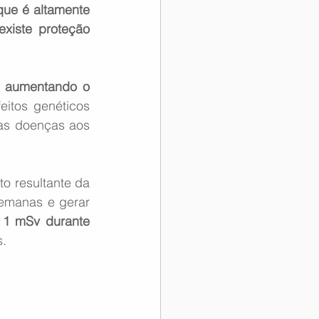
ue é altamente 
xiste proteção 
, aumentando o 
eitos genéticos 
as doenças aos 
o resultante da 
emanas e gerar 
e 1 mSv durante 
s.