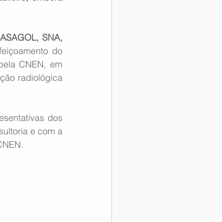
a ASAGOL, SNA, 
feiçoamento do 
 pela CNEN, em 
ão radiológica 
sentativas dos 
ultoria e com a 
 CNEN.