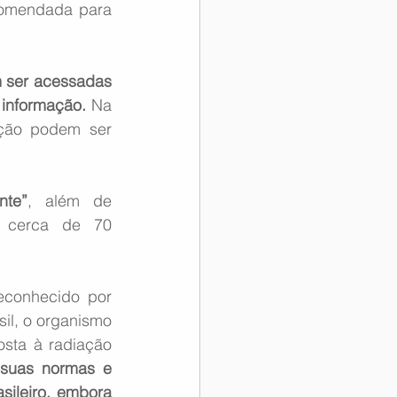
ecomendada para 
 ser acessadas 
informação. 
Na 
ção podem ser 
nte”
, além de 
 cerca de 70 
econhecido por 
il, o organismo 
sta à radiação 
suas normas e 
ileiro, embora 