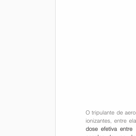
Memória Aeronáutica
O tripulante de aer
ionizantes, entre e
dose efetiva entr