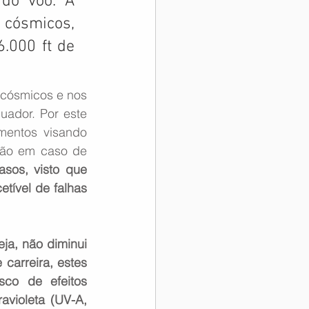
 do voo. A 
cósmicos, 
.000 ft de 
cósmicos e nos 
ador. Por este 
entos visando 
ão em caso de 
sos, visto que 
tível de falhas 
a, não diminui 
arreira, estes 
sco de efeitos 
avioleta (UV-A, 