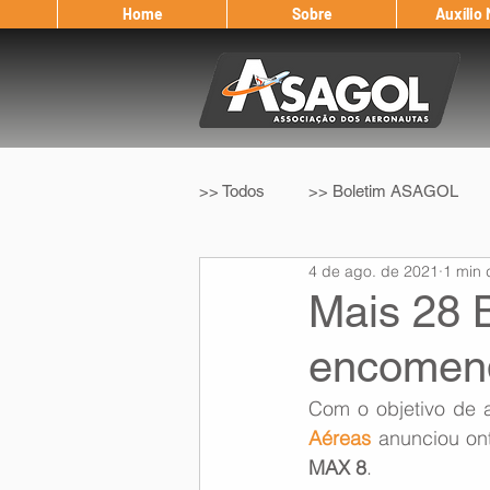
Home
Sobre
Auxílio
>> Todos
>> Boletim ASAGOL
4 de ago. de 2021
1 min 
>> Legislação
>> IFALPA
Mais 28 
encomen
Eleição ASAGOL
Safety Wi
Com o objetivo de a
Aéreas
 anunciou on
Sorteio de Vouchers
Worksh
MAX 8
.