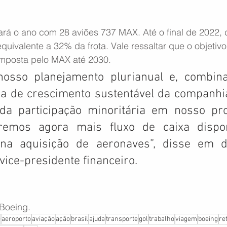
rá o ano com 28 aviões 737 MAX. Até o final de 2022, 
uivalente a 32% da frota. Vale ressaltar que o objetivo
omposta pelo MAX até 2030.
nosso planejamento plurianual e, combin
xa de crescimento sustentável da companhi
da participação minoritária em nosso pr
teremos agora mais fluxo de caixa dispon
 na aquisição de aeronaves”, disse em d
vice-presidente financeiro.
 Boeing.
e
aeroporto
aviação
ação
brasil
ajuda
transporte
gol
trabalho
viagem
boeing
re