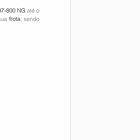
37-800 NG
 até o 
sua 
frota
, sendo 