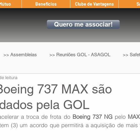
 Mútuo
Benefícios
Clube de Vantagens
S
Quero me associar!
>> Assembleias
>> Reuniões GOL - ASAGOL
>> Safe
de leitura
>> Convenção Coletiva
>> Benefícios
ASAGOL nos D
Boeing 737 MAX são
dados pela GOL
ndow
Auxílio Mútuo
Depoimentos
Amigo da ASAGOL
celerar a troca de frota do 
Boeing 737 NG
 pelo 
MAX
tem (3) um acordo que permitirá a aquisição de mais 
op ASAGOL
Mercado
Teste ICAO
Fadigômetro