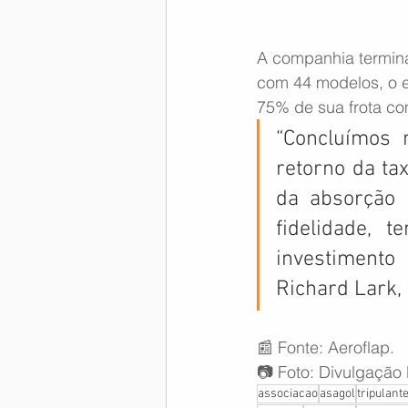
A companhia termina
com 44 modelos, o eq
75% de sua frota c
“Concluímos 
retorno da ta
da absorção 
fidelidade, 
investimento
Richard Lark, 
📰 Fonte: Aeroflap.
📷 Foto: Divulgação
associacao
asagol
tripulant