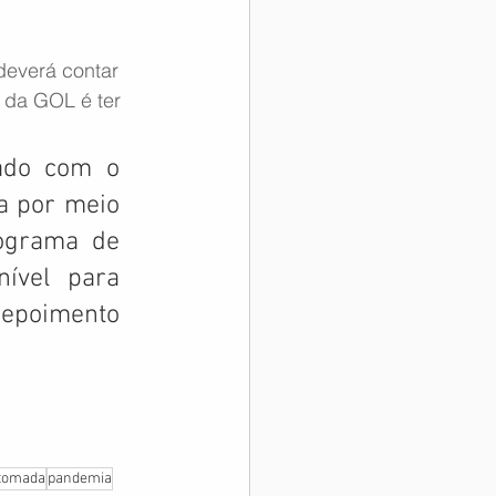
deverá contar 
 da GOL é ter 
ado com o 
a por meio 
ograma de 
ível para 
epoimento 
tomada
pandemia