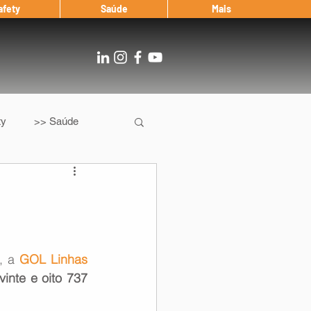
afety
Saúde
Mais
ty
>> Saúde
Os
After Landing
Entrevista
, a 
GOL Linhas 
vinte e oito 737 
Notícias