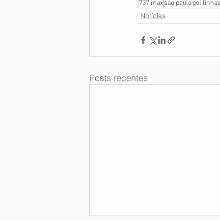
737 max
sao paulo
gol linha
Notícias
Posts recentes