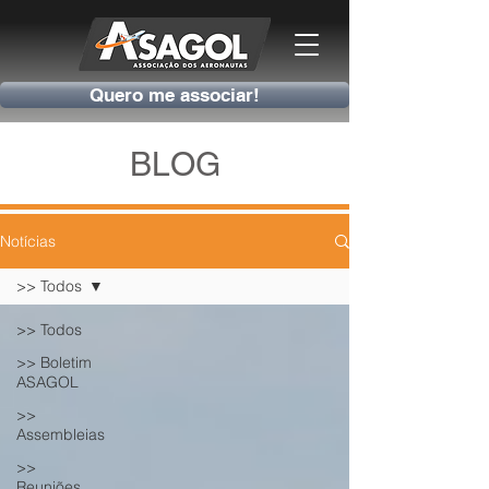
Quero me associar!
BLOG
Notícias
>> Todos
>> Todos
>> Boletim
ASAGOL
>>
Assembleias
>>
Reuniões