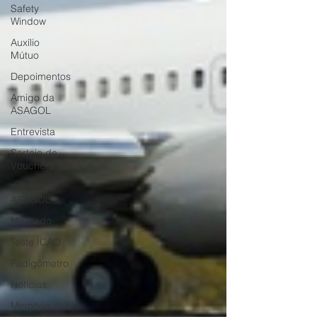
Safety
Window
Auxílio
Mútuo
Depoimentos
Amigo da
ASAGOL
Entrevista
Sorteio de
Vouchers
Workshop
ASAGOL
Mercado
Teste ICAO
Fadigômetro
Notícias
Memória