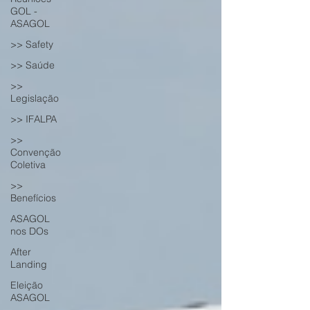
GOL -
ASAGOL
>> Safety
>> Saúde
>>
Legislação
>> IFALPA
>>
Convenção
Coletiva
>>
Benefícios
ASAGOL
nos DOs
After
Landing
Eleição
ASAGOL