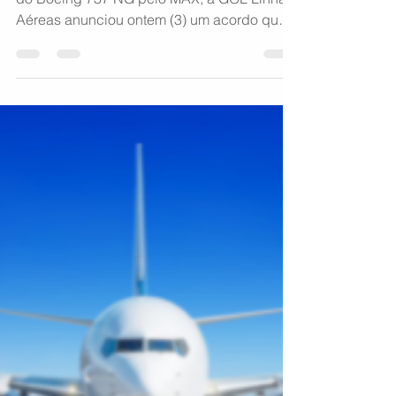
4 de ago. de 2021
1 min de leitura
Mais 28 Boeing 737
MAX são encomendados
pela GOL
Com o objetivo de acelerar a troca de frota
do Boeing 737 NG pelo MAX, a GOL Linhas
Aéreas anunciou ontem (3) um acordo que
permitirá a...