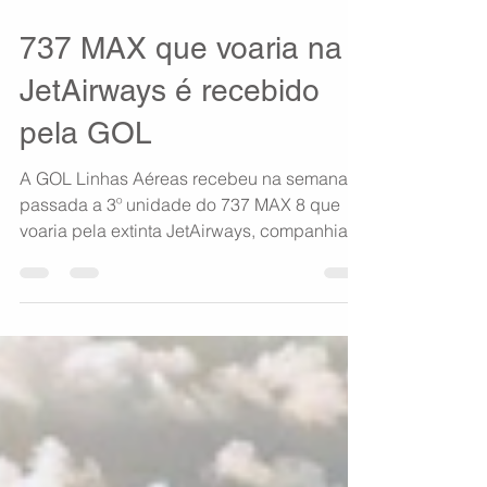
27 de out. de 2021
1 min de leitura
737 MAX que voaria na
JetAirways é recebido
pela GOL
A GOL Linhas Aéreas recebeu na semana
passada a 3º unidade do 737 MAX 8 que
voaria pela extinta JetAirways, companhia
aérea da Índia que...