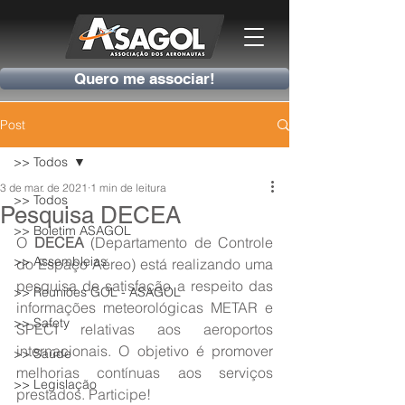
Quero me associar!
Post
>> Todos
3 de mar. de 2021
1 min de leitura
>> Todos
Pesquisa DECEA
>> Boletim ASAGOL
O 
DECEA
 (Departamento de Controle 
>> Assembleias
do Espaço Aéreo) está realizando uma 
pesquisa de satisfação a respeito das 
>> Reuniões GOL - ASAGOL
informações meteorológicas METAR e 
>> Safety
SPECI relativas aos aeroportos 
internacionais. O objetivo é promover 
>> Saúde
melhorias contínuas aos serviços 
>> Legislação
prestados. Participe!