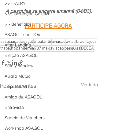
>> IFALPA
A pesquisa se encerra amanhã (04/03).
>> Convenção Coletiva
>> Benefícios
PARTICIPE AGORA
ASAGOL nos DOs
associacao
asagol
tripulante
aviação
avião
brasil
ajuda
After Landing
trabalho
pandemia
737 max
aviacao
pesquisa
DECEA
Eleição ASAGOL
Safety Window
Auxílio Mútuo
Ver tudo
Posts recentes
Depoimentos
Amigo da ASAGOL
Entrevista
Sorteio de Vouchers
Workshop ASAGOL