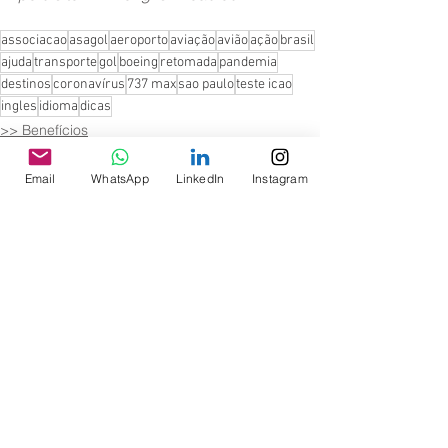
associacao
asagol
aeroporto
aviação
avião
ação
brasil
ajuda
transporte
gol
boeing
retomada
pandemia
destinos
coronavírus
737 max
sao paulo
teste icao
ingles
idioma
dicas
>> Benefícios
Teste ICAO
Email
WhatsApp
LinkedIn
Instagram
Ver tudo
Posts recentes