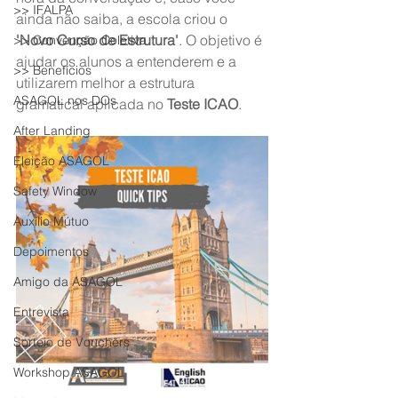
>> IFALPA
ainda não saiba, a escola criou o 
'Novo Curso de Estrutura'
. O objetivo é 
>> Convenção Coletiva
ajudar os alunos a entenderem e a 
>> Benefícios
utilizarem melhor a estrutura 
ASAGOL nos DOs
gramatical aplicada no 
Teste ICAO
.
After Landing
Eleição ASAGOL
Safety Window
Auxílio Mútuo
Depoimentos
Amigo da ASAGOL
Entrevista
Sorteio de Vouchers
Workshop ASAGOL