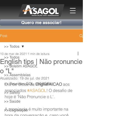
Quero me associar!
Post
>> Todos
10 de mar. de 2021
1 min de leitura
>> Todos
English tips | Não pronuncie
>> Boletim ASAGOL
o "L"
>> Assembleias
Atualizado:
19 de jul. de 2021
>> Reuniões GOL - ASAGOL
Dia de dicas da 
English4ICAO
 aos 
associados 
#ASAGOL
! O desafio de 
>> Safety
hoje é 'Não Pronuncie o L'.
>> Saúde
A pronúncia é muito importante na 
>> Legislação
hora da conversação e, caso você 