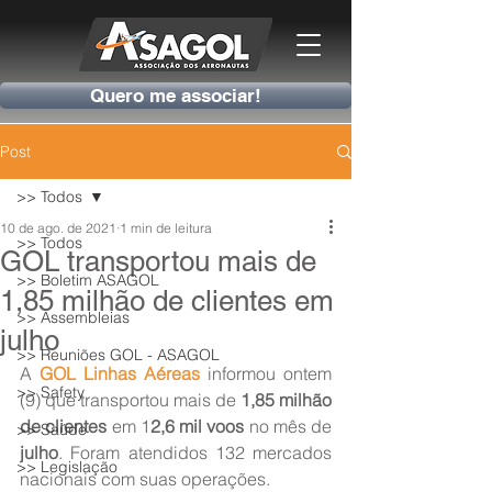
Quero me associar!
Post
>> Todos
10 de ago. de 2021
1 min de leitura
>> Todos
GOL transportou mais de
>> Boletim ASAGOL
1,85 milhão de clientes em
>> Assembleias
julho
>> Reuniões GOL - ASAGOL
A 
GOL Linhas Aéreas
 informou ontem 
>> Safety
(9) que transportou mais de 
1,85 milhão 
de clientes
 em 1
2,6 mil voos
 no mês de 
>> Saúde
julho
. Foram atendidos 132 mercados 
>> Legislação
nacionais com suas operações.