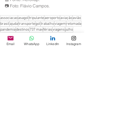
📷 Foto: Flávio Campos.
associacao
asagol
tripulante
aeroporto
aviação
avião
brasil
ajuda
transporte
gol
trabalho
viagem
retomada
pandemia
destinos
737 max
férias
viagens
julho
Notícias
Email
WhatsApp
LinkedIn
Instagram
Ver tudo
Posts recentes