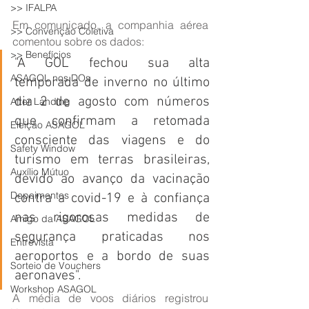
>> IFALPA
Em comunicado, a companhia aérea 
>> Convenção Coletiva
comentou sobre os dados:
>> Benefícios
"A GOL fechou sua alta 
ASAGOL nos DOs
temporada de inverno no último 
dia 2 de agosto com números 
After Landing
que confirmam a retomada 
Eleição ASAGOL
consciente das viagens e do 
Safety Window
turismo em terras brasileiras, 
Auxílio Mútuo
devido ao avanço da vacinação 
Depoimentos
contra a covid-19 e à confiança 
nas rigorosas medidas de 
Amigo da ASAGOL
segurança praticadas nos 
Entrevista
aeroportos e a bordo de suas 
Sorteio de Vouchers
aeronaves".
Workshop ASAGOL
A média de voos diários registrou 