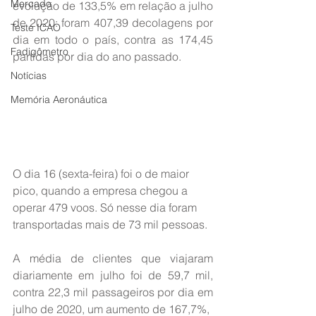
Mercado
evolução de 133,5% em relação a julho 
de 2020: foram 407,39 decolagens por 
Teste ICAO
dia em todo o país, contra as 174,45 
Fadigômetro
partidas por dia do ano passado.
Notícias
Memória Aeronáutica
O dia 16 (sexta-feira) foi o de maior 
pico, quando a empresa chegou a 
operar 479 voos. Só nesse dia foram 
transportadas mais de 73 mil pessoas.
A média de clientes que viajaram 
diariamente em julho foi de 59,7 mil, 
contra 22,3 mil passageiros por dia em 
julho de 2020, um aumento de 167,7%,