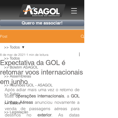
Quero me associar!
Post
>> Todos
8 de mar. de 2021
1 min de leitura
>> Todos
Expectativa da GOL é
>> Boletim ASAGOL
retomar voos internacionais
>> Assembleias
em junho
>> Reuniões GOL - ASAGOL
Após adiar mais uma vez o retorno de 
>> Safety
suas 
operações internacionais
, a 
GOL 
Linhas Aéreas
 anunciou novamente a 
>> Saúde
venda de passagens aéreas para 
>> Legislação
destinos no 
exterior
. As datas 