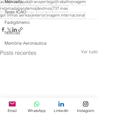
Mercado
ação
brasil
ajuda
transporte
gol
trabalho
viagem
retomada
pandemia
destinos
737 max
Teste ICAO
gol linhas aereas
exterior
viagem internacional
Fadigômetro
Notícias
Memória Aeronáutica
Ver tudo
Posts recentes
Email
WhatsApp
LinkedIn
Instagram