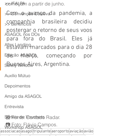
>> IFALPA
começam a partir de junho.
Com o avanço da pandemia, a 
>> Convenção Coletiva
companhia brasileira decidiu 
>> Benefícios
postergar o retorno de seus voos 
ASAGOL nos DOs
para fora do Brasil. Eles já 
After Landing
estavam marcados para o dia 28 
Eleição ASAGOL
de março, começando por 
Buenos Aires, Argentina.
Safety Window
Auxílio Mútuo
Depoimentos
Amigo da ASAGOL
Entrevista
Sorteio de Vouchers
📰 Fonte: Contado Radar.
📷 Foto: Flávio Campos.
Workshop ASAGOL
associacao
asagol
tripulante
aeroporto
aviação
avião