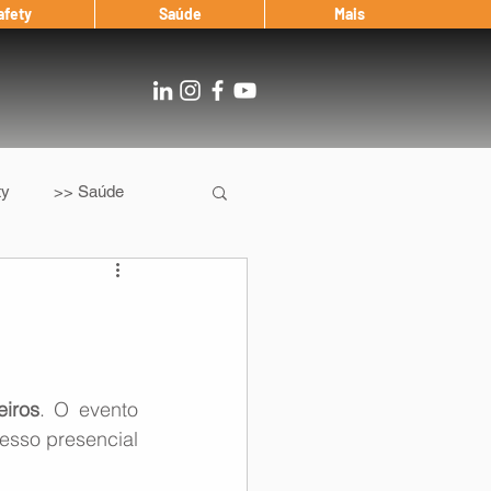
afety
Saúde
Mais
ty
>> Saúde
Os
After Landing
Entrevista
iros
. O evento 
esso presencial 
Notícias