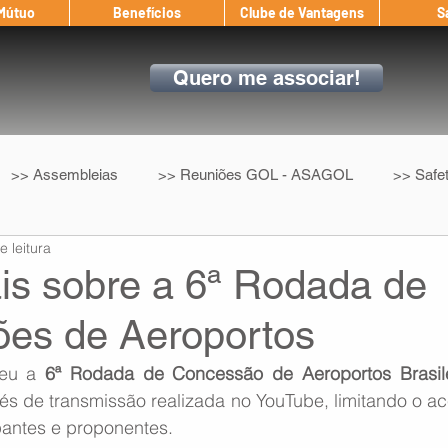
 Mútuo
Benefícios
Clube de Vantagens
S
Quero me associar!
>> Assembleias
>> Reuniões GOL - ASAGOL
>> Safe
e leitura
>> Convenção Coletiva
>> Benefícios
ASAGOL nos D
is sobre a 6ª Rodada de
es de Aeroportos
ndow
Auxílio Mútuo
Depoimentos
Amigo da ASAGOL
eu a 
6ª Rodada de Concessão de Aeroportos Brasile
vés de transmissão realizada no YouTube, limitando o ac
op ASAGOL
Mercado
Teste ICAO
Fadigômetro
pantes e proponentes.