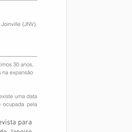
inville (JNV), 
imos 30 anos, 
s na expansão 
xiste uma data 
 ocupada pela 
vista para 