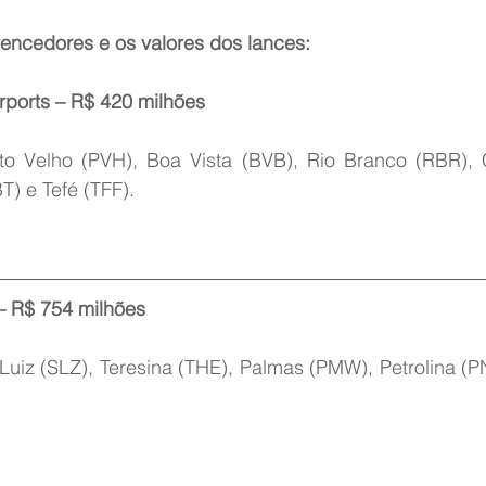
vencedores e os valores dos lances:
irports – R$ 420 milhões
o Velho (PVH), Boa Vista (BVB), Rio Branco (RBR), C
T) e Tefé (TFF).
– R$ 754 milhões
uiz (SLZ), Teresina (THE), Palmas (PMW), Petrolina (PN