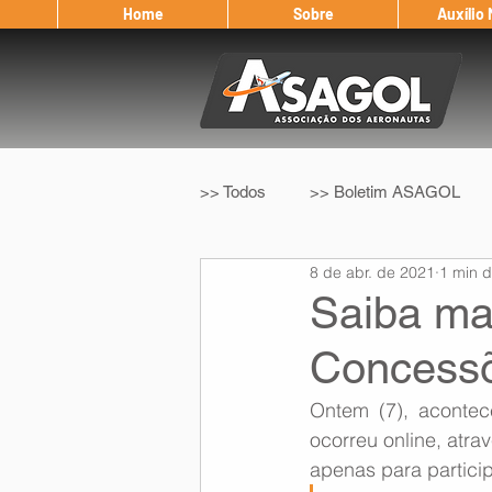
Home
Sobre
Auxílio
>> Todos
>> Boletim ASAGOL
8 de abr. de 2021
1 min d
>> Legislação
>> IFALPA
Saiba ma
Concessõ
Eleição ASAGOL
Safety Wi
Ontem (7), acontec
ocorreu online, atra
Sorteio de Vouchers
Worksh
apenas para partici