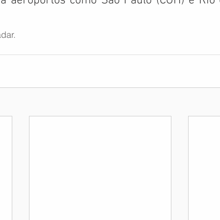
rá aeroportos como São Paulo (CGH) e Rio 
dar.