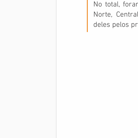
No total, for
Norte, Centra
Memória Aeronáutica
deles pelos p