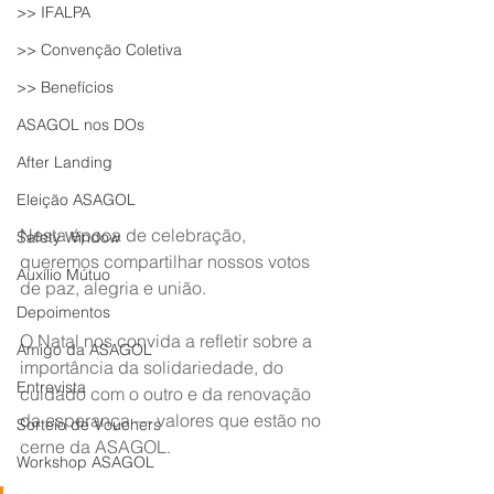
>> IFALPA
>> Convenção Coletiva
>> Benefícios
ASAGOL nos DOs
After Landing
Eleição ASAGOL
Nesta época de celebração, 
Safety Window
queremos compartilhar nossos votos 
Auxílio Mútuo
de paz, alegria e união.
Depoimentos
O Natal nos convida a refletir sobre a 
Amigo da ASAGOL
importância da solidariedade, do 
Entrevista
cuidado com o outro e da renovação 
da esperança — valores que estão no 
Sorteio de Vouchers
cerne da ASAGOL.
Workshop ASAGOL