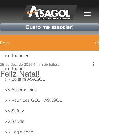
Quero me associar!
Post
>> Todos
25 de dez. de 2025
1 min de leitura
>> Todos
Feliz Natal!
>> Boletim ASAGOL
>> Assembleias
>> Reuniões GOL - ASAGOL
>> Safety
>> Saúde
>> Legislação