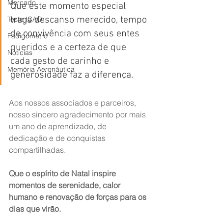
Mercado
Que este momento especial 
traga descanso merecido, tempo 
Teste ICAO
de convivência com seus entes 
Fadigômetro
queridos e a certeza de que 
Notícias
cada gesto de carinho e 
Memória Aeronáutica
generosidade faz a diferença.
Aos nossos associados e parceiros, 
nosso sincero agradecimento por mais 
um ano de aprendizado, de 
dedicação e de conquistas 
compartilhadas.
Que o espírito de Natal inspire 
momentos de serenidade, calor 
humano e renovação de forças para os 
dias que virão.