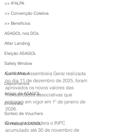
>> IFALPA
>> Convenção Coletiva
>> Benefícios
ASAGOL nos DOs
After Landing
Eleição ASAGOL
Safety Window
Conforme Assembleia Geral realizada 
Auxílio Mútuo
no dia 11 de dezembro de 2025, foram 
Depoimentos
aprovados os novos valores das 
Amigo da ASAGOL
mensalidades associativas que 
entraram em vigor em 1º de janeiro de 
Entrevista
2026.
Sorteio de Vouchers
O reajuste considera o INPC 
Workshop ASAGOL
acumulado até 30 de novembro de 