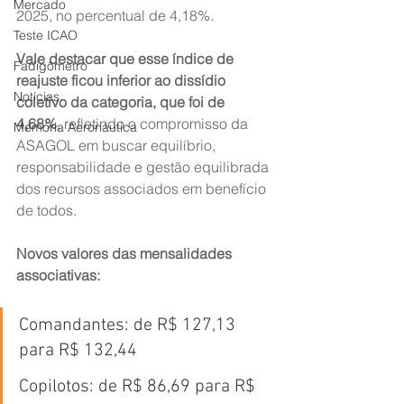
Mercado
2025, no percentual de 4,18%.
Teste ICAO
Vale destacar que esse índice de 
Fadigômetro
reajuste ficou inferior ao dissídio 
Notícias
coletivo da categoria, que foi de 
4,68%
, refletindo o compromisso da 
Memória Aeronáutica
ASAGOL em buscar equilíbrio, 
responsabilidade e gestão equilibrada 
dos recursos associados em benefício 
de todos.
Novos valores das mensalidades 
associativas:
Comandantes: de R$ 127,13 
para R$ 132,44
Copilotos: de R$ 86,69 para R$ 