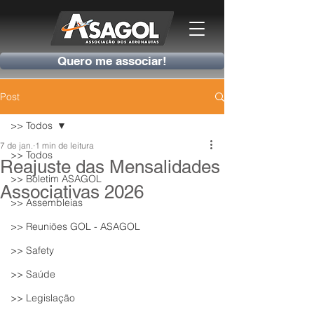
Quero me associar!
Post
>> Todos
7 de jan.
1 min de leitura
>> Todos
Reajuste das Mensalidades
>> Boletim ASAGOL
Associativas 2026
>> Assembleias
>> Reuniões GOL - ASAGOL
>> Safety
>> Saúde
>> Legislação