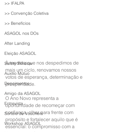
>> IFALPA
>> Convenção Coletiva
>> Benefícios
ASAGOL nos DOs
After Landing
Eleição ASAGOL
À medida que nos despedimos de 
Safety Window
mais um ciclo, renovamos nossos 
Auxílio Mútuo
votos de esperança, determinação e 
Depoimentos
prosperidade.
Amigo da ASAGOL
O Ano Novo representa a 
Entrevista
oportunidade de recomeçar com 
confiança, olhar para frente com 
Sorteio de Vouchers
propósito e fortalecer aquilo que é 
Workshop ASAGOL
essencial: o compromisso com a 