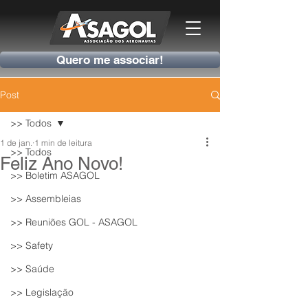
Quero me associar!
Post
>> Todos
1 de jan.
1 min de leitura
>> Todos
Feliz Ano Novo!
>> Boletim ASAGOL
>> Assembleias
>> Reuniões GOL - ASAGOL
>> Safety
>> Saúde
>> Legislação