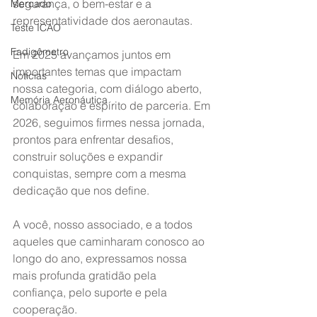
segurança, o bem-estar e a 
Mercado
representatividade dos aeronautas.
Teste ICAO
Fadigômetro
Em 2025 avançamos juntos em 
importantes temas que impactam 
Notícias
nossa categoria, com diálogo aberto, 
Memória Aeronáutica
colaboração e espírito de parceria. Em 
2026, seguimos firmes nessa jornada, 
prontos para enfrentar desafios, 
construir soluções e expandir 
conquistas, sempre com a mesma 
dedicação que nos define.
A você, nosso associado, e a todos 
aqueles que caminharam conosco ao 
longo do ano, expressamos nossa 
mais profunda gratidão pela 
confiança, pelo suporte e pela 
cooperação.