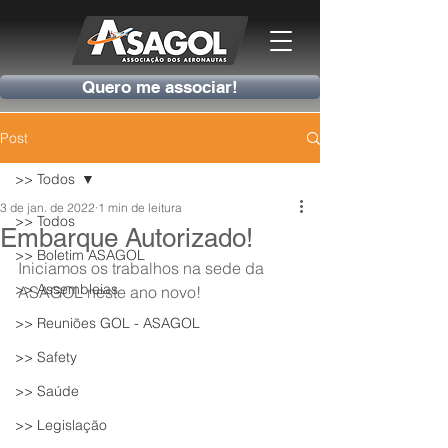
Quero me associar!
Post
>> Todos
3 de jan. de 2022
1 min de leitura
>> Todos
Embarque Autorizado!
>> Boletim ASAGOL
Iniciamos os trabalhos na sede da 
>> Assembleias
ASAGOL neste ano novo!
>> Reuniões GOL - ASAGOL
>> Safety
>> Saúde
>> Legislação