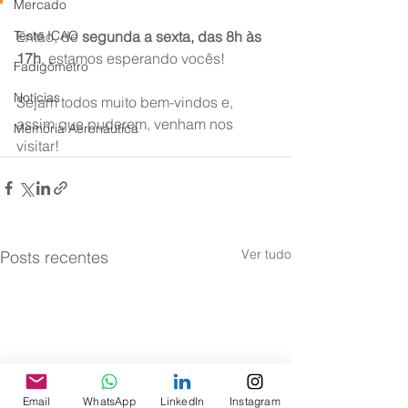
Mercado
Teste ICAO
Então, de 
segunda a sexta, das 8h às 
17h
, estamos esperando vocês!
Fadigômetro
Notícias
Sejam todos muito bem-vindos e, 
assim que puderem, venham nos 
Memória Aeronáutica
visitar!
Ver tudo
Posts recentes
Email
WhatsApp
LinkedIn
Instagram