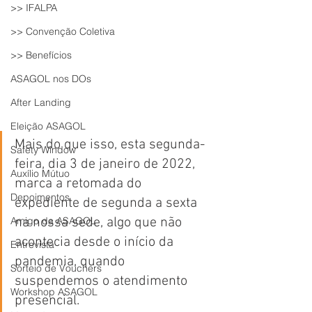
>> IFALPA
>> Convenção Coletiva
>> Benefícios
ASAGOL nos DOs
After Landing
Eleição ASAGOL
Mais do que isso, esta segunda-
Safety Window
feira, dia 3 de janeiro de 2022, 
Auxílio Mútuo
marca a retomada do 
Depoimentos
expediente de segunda a sexta 
Amigo da ASAGOL
na nossa sede, algo que não 
acontecia desde o início da 
Entrevista
pandemia, quando 
Sorteio de Vouchers
suspendemos o atendimento 
Workshop ASAGOL
presencial.