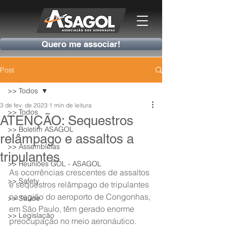
Quero me associar!
Post
>> Todos
3 de fev. de 2023
1 min de leitura
>> Todos
ATENÇÃO: Sequestros
>> Boletim ASAGOL
relâmpago e assaltos a
>> Assembleias
tripulantes
>> Reuniões GOL - ASAGOL
As ocorrências crescentes de assaltos 
>> Safety
e sequestros relâmpago de tripulantes 
na região do aeroporto de Congonhas, 
>> Saúde
em São Paulo, têm gerado enorme 
>> Legislação
preocupação no meio aeronáutico.