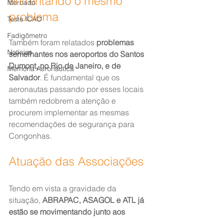
enfrentando o mesmo 
Mercado
problema
Teste ICAO
Fadigômetro
Também foram relatados 
problemas 
Notícias
semelhantes nos aeroportos do Santos 
Dumont, no Rio de Janeiro, e de 
Memória Aeronáutica
Salvador
. É fundamental que os 
aeronautas passando por esses locais 
também redobrem a atenção e 
procurem implementar as mesmas 
recomendações de segurança para 
Congonhas.
Atuação das Associações
Tendo em vista a gravidade da 
situação, 
ABRAPAC, ASAGOL e ATL já 
estão se movimentando junto aos 