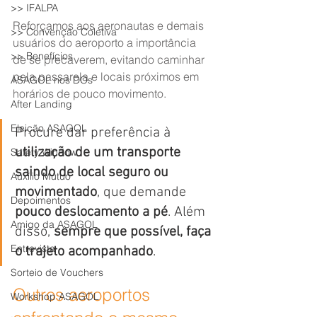
>> IFALPA
Reforçamos aos aeronautas e demais 
>> Convenção Coletiva
usuários do aeroporto a importância 
>> Benefícios
de se precaverem, evitando caminhar 
pela passarela e locais próximos em 
ASAGOL nos DOs
horários de pouco movimento.
After Landing
Eleição ASAGOL
Procure dar preferência à 
utilização de um transporte 
Safety Window
saindo de local seguro ou 
Auxílio Mútuo
movimentado
, que demande 
Depoimentos
pouco deslocamento a pé
. Além 
Amigo da ASAGOL
disso, 
sempre que possível, faça 
Entrevista
o trajeto acompanhado
.
Sorteio de Vouchers
Outros aeroportos 
Workshop ASAGOL