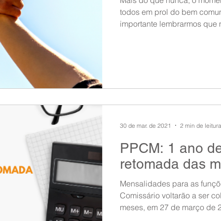
todos em prol do bem comum
importante lembrarmos que m
30 de mar. de 2021
2 min de leitur
PPCM: 1 ano de
retomada das m
Mensalidades para as funç
Comissário voltarão a ser 
meses, em 27 de março de 2