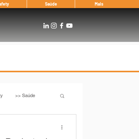
afety
Saúde
Mais
ty
>> Saúde
Os
After Landing