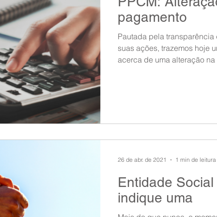
PPCM: Alteraçã
pagamento
Pautada pela transparência
suas ações, trazemos hoje 
acerca de uma alteração na 
26 de abr. de 2021
1 min de leitura
Entidade Social 
indique uma
Mais do que nunca, o momen