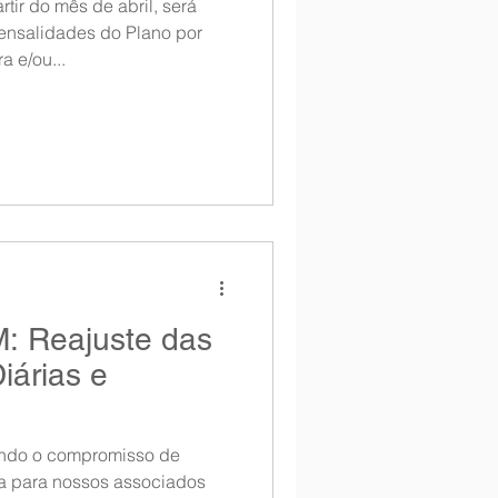
tir do mês de abril, será
ensalidades do Plano por
a e/ou...
: Reajuste das
iárias e
dos