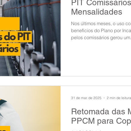
PIT Comissários
ndow
Auxílio Mútuo
Depoimentos
Amigo da ASAGOL
Mensalidades
Nos últimos meses, o uso co
op ASAGOL
Mercado
Teste ICAO
Fadigômetro
benefícios do Plano por Inc
pelos comissários gerou um.
31 de mar. de 2025
2 min de leitur
Retomada das M
PPCM para Copi