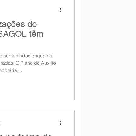
izações do
ASAGOL têm
es aumentados enquanto
radas. O Plano de Auxílio
orária,...
a