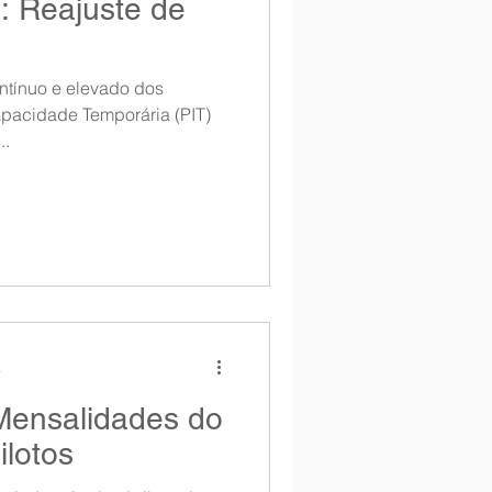
: Reajuste de
Entrevista
ntínuo e elevado dos
Notícias
apacidade Temporária (PIT)
..
a
ensalidades do
lotos