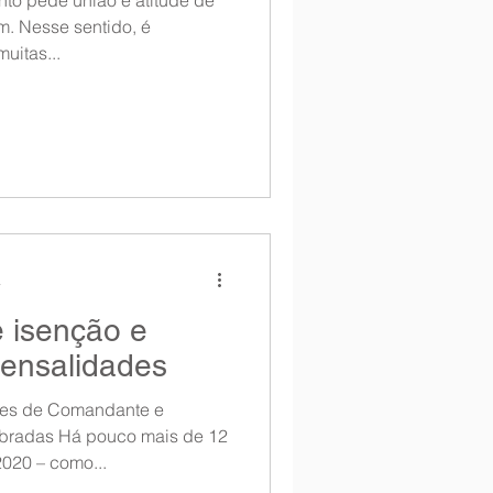
. Nesse sentido, é
uitas...
a
 isenção e
ensalidades
ões de Comandante e
cobradas Há pouco mais de 12
020 – como...