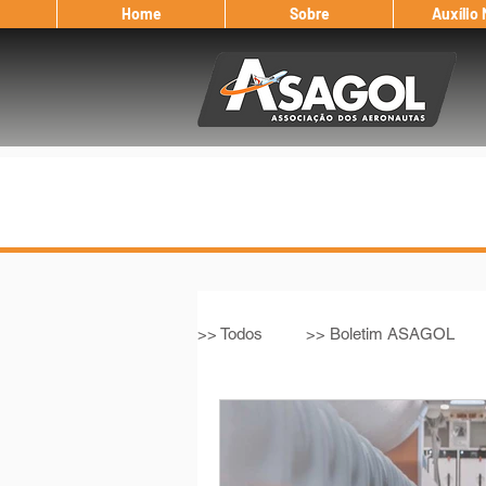
Home
Sobre
Auxílio
>> Todos
>> Boletim ASAGOL
>> Legislação
>> IFALPA