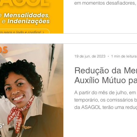
em momentos desafiadores, 
19 de jun. de 2023
1 min de leitura
Redução da Men
Auxílio Mútuo p
A partir do mês de julho, em
temporário, os comissários b
da ASAGOL terão uma reduç