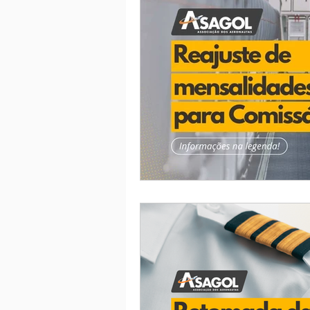
Eleição ASAGOL
Safety Wi
Sorteio de Vouchers
Worksh
Memória Aeronáutica