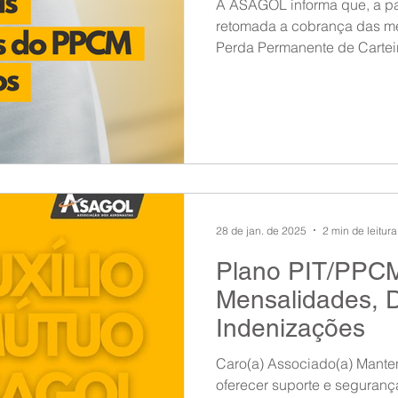
A ASAGOL informa que, a par
retomada a cobrança das m
Perda Permanente de Carteir
28 de jan. de 2025
2 min de leitura
Plano PIT/PPCM
Mensalidades, D
Indenizações
Caro(a) Associado(a) Mantendo o compromisso de
oferecer suporte e segurança para nossos associa