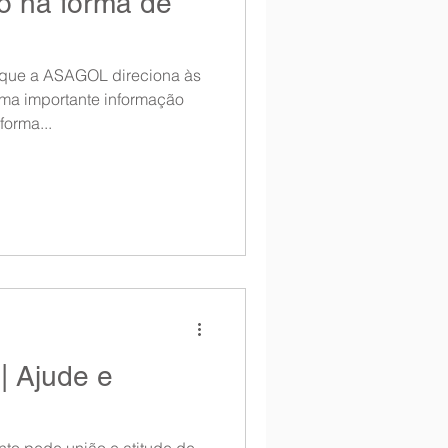
o na forma de
 que a ASAGOL direciona às
uma importante informação
forma...
| Ajude e
to pede união e atitude de