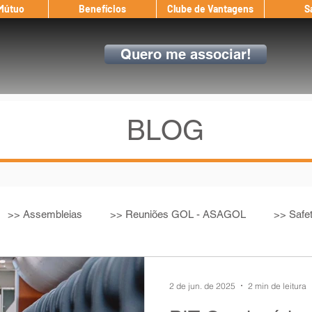
 Mútuo
Benefícios
Clube de Vantagens
S
Quero me associar!
BLOG
>> Assembleias
>> Reuniões GOL - ASAGOL
>> Safe
>> Convenção Coletiva
>> Benefícios
ASAGOL nos D
2 de jun. de 2025
2 min de leitura