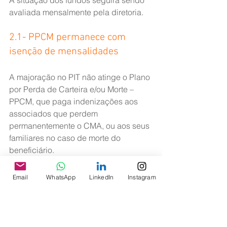
A situação dos fundos seguirá sendo 
avaliada mensalmente pela diretoria.
2.1- PPCM permanece com 
isenção de mensalidades
A majoração no PIT não atinge o Plano 
por Perda de Carteira e/ou Morte – 
PPCM, que paga indenizações aos 
associados que perdem 
permanentemente o CMA, ou aos seus 
familiares no caso de morte do 
beneficiário.
O PPCM segue com isenção das 
Email
WhatsApp
LinkedIn
Instagram
mensalidades uma vez que, mesmo 
sem receita adicional, os fundos têm 
níveis suficientes para pagamento 
imediato de indenizações aos 