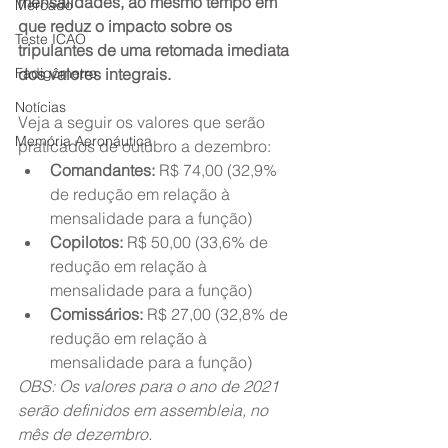
mensalidades, ao mesmo tempo em 
Mercado
que reduz o impacto sobre os 
Teste ICAO
tripulantes de uma retomada imediata 
Fadigômetro
dos valores integrais.
Notícias
Veja a seguir os valores que serão 
Memória Aeronáutica
praticados de outubro a dezembro:
Comandantes:
 R$ 74,00 (32,9% 
de redução em relação à 
mensalidade para a função)
Copilotos:
 R$ 50,00 (33,6% de 
redução em relação à 
mensalidade para a função)
Comissários:
 R$ 27,00 (32,8% de 
redução em relação à 
mensalidade para a função)
OBS: Os valores para o ano de 2021 
serão definidos em assembleia, no 
mês de dezembro.