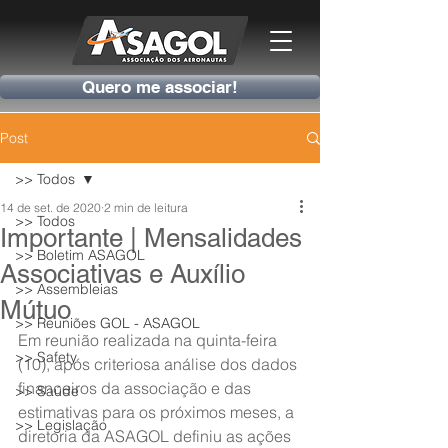
Quero me associar!
Post
>> Todos
14 de set. de 2020
2 min de leitura
>> Todos
Importante | Mensalidades
>> Boletim ASAGOL
Associativas e Auxílio
>> Assembleias
Mútuo
>> Reuniões GOL - ASAGOL
Em reunião realizada na quinta-feira 
>> Safety
(10), após criteriosa análise dos dados 
financeiros da associação e das 
>> Saúde
estimativas para os próximos meses, a 
>> Legislação
diretoria da ASAGOL definiu as ações 