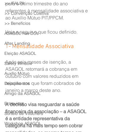
>> IFALPA
para o último trimestre do ano 
referentes à mensalidade associativa e 
>> Convenção Coletiva
ao Auxílio Mútuo PIT/PPCM.
>> Benefícios
Veja a seguir o que ficou definido.
ASAGOL nos DOs
After Landing
1- Mensalidade Associativa
Eleição ASAGOL
Após seis meses de isenção, a 
Safety Window
ASAGOL retomará a cobrança em 
Auxílio Mútuo
outubro com valores reduzidos em 
relação aos que foram cobrados de 
Depoimentos
janeiro a março deste ano.
Amigo da ASAGOL
Entrevista
A decisão visa resguardar a saúde 
financeira da associação – a ASAGOL 
Sorteio de Vouchers
é a entidade representativa da 
Workshop ASAGOL
categoria há mais tempo sem cobrar 