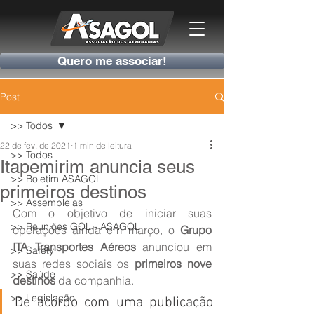
Quero me associar!
Post
>> Todos
22 de fev. de 2021
1 min de leitura
>> Todos
Itapemirim anuncia seus
>> Boletim ASAGOL
primeiros destinos
>> Assembleias
Com o objetivo de iniciar suas 
>> Reuniões GOL - ASAGOL
operações ainda em março, o 
Grupo 
ITA Transportes Aéreos 
anunciou em 
>> Safety
suas redes sociais os 
primeiros nove 
>> Saúde
destinos
 da companhia.
>> Legislação
De acordo com uma publicação 