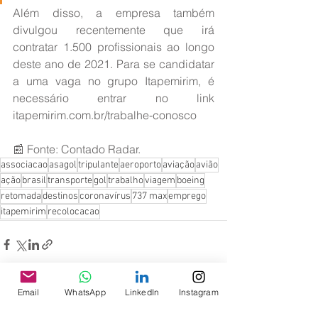
Além disso, a empresa também 
divulgou recentemente que irá 
contratar 1.500 profissionais ao longo 
deste ano de 2021. Para se candidatar 
a uma vaga no grupo Itapemirim, é 
necessário entrar no link 
itapemirim.com.br/trabalhe-conosco
📰 Fonte: Contado Radar.
associacao
asagol
tripulante
aeroporto
aviação
avião
ação
brasil
transporte
gol
trabalho
viagem
boeing
retomada
destinos
coronavírus
737 max
emprego
itapemirim
recolocacao
Email
WhatsApp
LinkedIn
Instagram
Ver tudo
Posts recentes