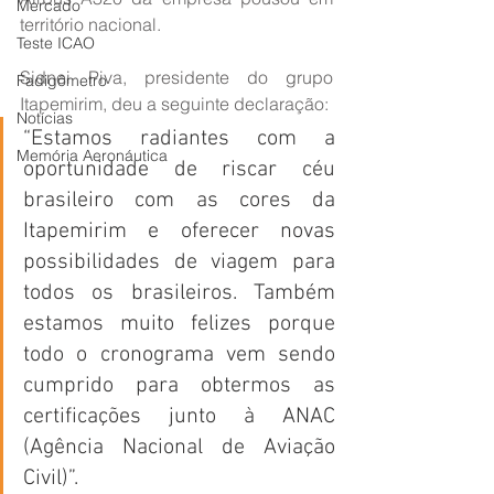
Mercado
território nacional. 
Teste ICAO
Sidnei Piva, presidente do grupo 
Fadigômetro
Itapemirim, deu a seguinte declaração:
Notícias
“Estamos radiantes com a 
Memória Aeronáutica
oportunidade de riscar céu 
brasileiro com as cores da 
Itapemirim e oferecer novas 
possibilidades de viagem para 
todos os brasileiros. Também 
estamos muito felizes porque 
todo o cronograma vem sendo 
cumprido para obtermos as 
certificações junto à ANAC 
(Agência Nacional de Aviação 
Civil)”.