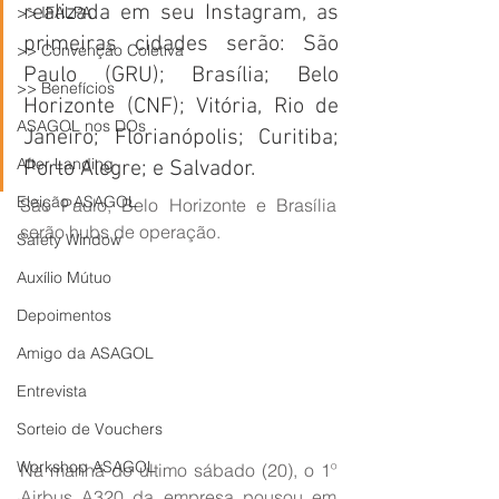
realizada em seu Instagram, as 
>> IFALPA
primeiras cidades serão: São 
>> Convenção Coletiva
Paulo (GRU); Brasília; Belo 
>> Benefícios
Horizonte (CNF); Vitória, Rio de 
ASAGOL nos DOs
Janeiro; Florianópolis; Curitiba; 
After Landing
Porto Alegre; e Salvador.
Eleição ASAGOL
São Paulo, Belo Horizonte e Brasília 
serão hubs de operação.
Safety Window
Auxílio Mútuo
Depoimentos
Amigo da ASAGOL
Entrevista
Sorteio de Vouchers
Workshop ASAGOL
Na manhã do último sábado (20), o 1º 
Airbus A320 da empresa pousou em 