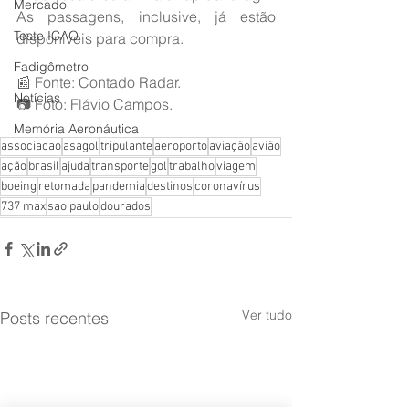
Mercado
As passagens, inclusive, já estão 
Teste ICAO
disponíveis para compra.
Fadigômetro
📰 Fonte: Contado Radar.
Notícias
📷 Foto: Flávio Campos.
Memória Aeronáutica
associacao
asagol
tripulante
aeroporto
aviação
avião
ação
brasil
ajuda
transporte
gol
trabalho
viagem
boeing
retomada
pandemia
destinos
coronavírus
737 max
sao paulo
dourados
Ver tudo
Posts recentes