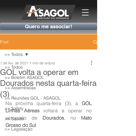
Quero me associar!
Post
>> Todos
1 de fev. de 2021
1 min de leitura
>> Todos
GOL volta a operar em
>> Boletim ASAGOL
Dourados nesta quarta-feira
>> Assembleias
(3)
>> Reuniões GOL - ASAGOL
Na próxima quarta-feira (3), a 
GOL 
>> Safety
Linhas Aéreas
 voltará a operar no 
aeroporto de 
Dourados
, no 
Mato 
>> Saúde
Grosso do Sul
.
>> Legislação