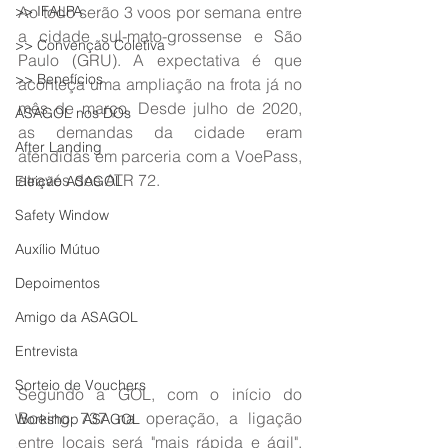
>> IFALPA
Ao todo serão 3 voos por semana entre 
a cidade sul-mato-grossense e São 
>> Convenção Coletiva
Paulo (GRU). A expectativa é que 
>> Benefícios
aconteça uma ampliação na frota já no 
mês de março. Desde julho de 2020, 
ASAGOL nos DOs
as demandas da cidade eram 
After Landing
atendidas em parceria com a VoePass, 
através dos ATR 72.
Eleição ASAGOL
Safety Window
Auxílio Mútuo
Depoimentos
Amigo da ASAGOL
Entrevista
Sorteio de Vouchers
Segundo a GOL, com o início do 
Boeing 737 na operação, a ligação 
Workshop ASAGOL
entre locais será "mais rápida e ágil". 