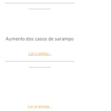
___________________________________
___________
Aumento dos casos de sarampo
Ler o artigo...
___________________________________
___________
Ler a revista...