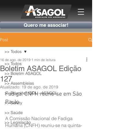
Quero me associar!
Post
>> Todos
16 de ago. de 2019
1 min de leitura
>> Todos
Boletim ASAGOL Edição
>> Boletim ASAGOL
127
>> Assembleias
Atualizado:
19 de ago. de 2019
>> Reuniões GOL - ASAGOL
Fadiga: CNFH reúne-se em São 
Paulo
>> Safety
>> Saúde
A Comissão Nacional de Fadiga 
>> Legislação
Humana (CNFH) reuniu-se na quinta-