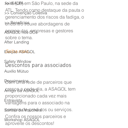
feira (08) em São Paulo, na sede da 
>> IFALPA
ATL. Tendo como destaque da pauta o 
>> Convenção Coletiva
gerenciamento dos riscos da fadiga, o 
>> Benefícios
encontro trouxe abordagens de 
aeronautas, empresas e gestores 
ASAGOL nos DOs
sobre o tema.
After Landing
Saiba mais...
Eleição ASAGOL
Safety Window
Descontos para associados
Auxílio Mútuo
Depoimentos
Com uma rede de parceiros que 
cresce a cada dia, a ASAGOL tem 
Amigo da ASAGOL
proporcionado cada vez mais 
Entrevista
vantagens para o associado na 
compra de produtos ou serviços. 
Sorteio de Vouchers
Confira os nossos parceiros e 
Workshop ASAGOL
aproveite os descontos!