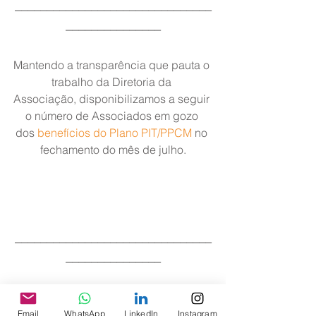
_______________________________
_______________
Mantendo a transparência que pauta o 
trabalho da Diretoria da 
Associação, disponibilizamos a seguir 
o número de Associados em gozo 
dos 
benefícios do Plano PIT/PPCM
 no 
fechamento do mês de julho.
_______________________________
_______________
Siga a ASAGOL nas redes 
Email
WhatsApp
LinkedIn
Instagram