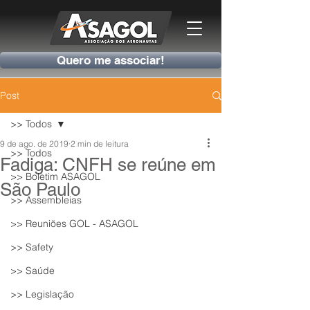
Quero me associar!
Post
>> Todos
9 de ago. de 2019
2 min de leitura
>> Todos
Fadiga: CNFH se reúne em
>> Boletim ASAGOL
São Paulo
>> Assembleias
>> Reuniões GOL - ASAGOL
>> Safety
>> Saúde
>> Legislação