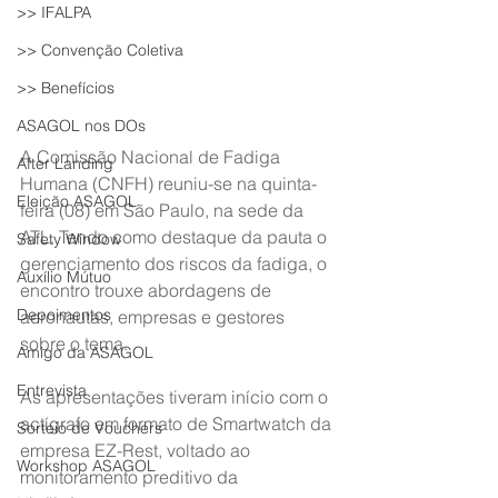
>> IFALPA
>> Convenção Coletiva
>> Benefícios
ASAGOL nos DOs
A Comissão Nacional de Fadiga 
After Landing
Humana (CNFH) reuniu-se na quinta-
Eleição ASAGOL
feira (08) em São Paulo, na sede da 
ATL. Tendo como destaque da pauta o 
Safety Window
gerenciamento dos riscos da fadiga, o 
Auxílio Mútuo
encontro trouxe abordagens de 
Depoimentos
aeronautas, empresas e gestores 
sobre o tema.
Amigo da ASAGOL
Entrevista
As apresentações tiveram início com o 
actígrafo em formato de Smartwatch da 
Sorteio de Vouchers
empresa EZ-Rest, voltado ao 
Workshop ASAGOL
monitoramento preditivo da 