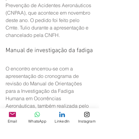
Prevenção de Acidentes Aeronáuticos 
(CNPAA), que acontece em novembro 
deste ano. O pedido foi feito pelo 
Cmte. Tulio durante a apresentação e 
chancelado pela CNFH.
Manual de investigação da fadiga
O encontro encerrou-se com a 
apresentação do cronograma de 
revisão do Manual de Orientações 
para a Investigação da Fadiga 
Humana em Ocorrências 
Aeronáuticas, também realizada pelo 
Cmte. Tulio. A previsão de finalização 
dos trabalhos é fevereiro de 2020.
Email
WhatsApp
LinkedIn
Instagram
Participaram da reunião da CNFH, 