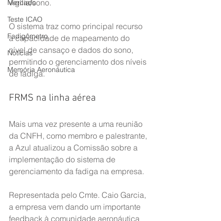
vigília/sono.
Mercado
Teste ICAO
O sistema traz como principal recurso 
Fadigômetro
a capacidade de mapeamento do 
nível de cansaço e dados do sono, 
Notícias
permitindo o gerenciamento dos níveis 
Memória Aeronáutica
de fadiga.
FRMS na linha aérea
Mais uma vez presente a uma reunião 
da CNFH, como membro e palestrante, 
a Azul atualizou a Comissão sobre a 
implementação do sistema de 
gerenciamento da fadiga na empresa.
Representada pelo Cmte. Caio Garcia, 
a empresa vem dando um importante 
feedback à comunidade aeronáutica 