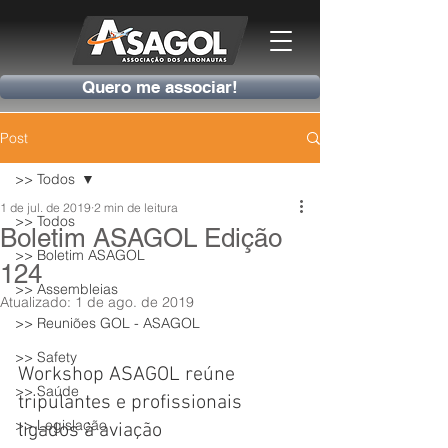
Quero me associar!
Post
>> Todos
1 de jul. de 2019
2 min de leitura
>> Todos
Boletim ASAGOL Edição
>> Boletim ASAGOL
124
>> Assembleias
Atualizado:
1 de ago. de 2019
>> Reuniões GOL - ASAGOL
>> Safety
Workshop ASAGOL reúne 
>> Saúde
tripulantes e profissionais 
>> Legislação
ligados à aviação