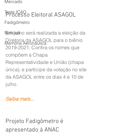
Mercado
Teste ICAO
Processo Eleitoral ASAGOL
Fadigômetro
Em julho será realizada a eleição da 
Notícias
Diretoria da ASAGOL para o biênio 
Memória Aeronáutica
2019-2021. Confira os nomes que 
compõem a Chapa 
Representatividade e União (chapa 
única), e participe da votação no site 
da ASAGOL entre os dias 4 e 10 de 
julho.
Saiba mais...
Projeto Fadigômetro é 
apresentado à ANAC