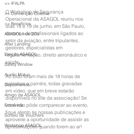
>> IFALPA
O Workshop de Segurança 
>> Convenção Coletiva
Operacional da ASAGOL reuniu nos 
>> Benefícios
dias 18 e 19 de junho, em São Paulo, 
dezenas de profissionais ligados ao 
ASAGOL nos DOs
setor da aviação, entre tripulantes, 
After Landing
gestores, especialistas em 
Eleição ASAGOL
regulamentação, direito aeronáutico e 
saúde.
Safety Window
Auxílio Mútuo
Ao todo foram mais de 18 horas de 
palestras e painéis, todas gravadas 
Depoimentos
em vídeo, que em breve estarão 
Amigo da ASAGOL
disponíveis no site da associação! Se 
você não pôde comparecer ao evento, 
Entrevista
fique atento às nossas publicações e 
Sorteio de Vouchers
aproveite a oportunidade de assistir as 
Workshop ASAGOL
apresentações quando forem ao ar!