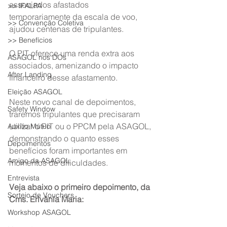
associados afastados 
>> IFALPA
temporariamente da escala de voo, 
>> Convenção Coletiva
ajudou centenas de tripulantes.
>> Benefícios
O PIT oferece uma renda extra aos 
ASAGOL nos DOs
associados, amenizando o impacto 
After Landing
financeiro desse afastamento.
Eleição ASAGOL
Neste novo canal de depoimentos, 
Safety Window
traremos tripulantes que precisaram 
utilizar o PIT ou o PPCM pela ASAGOL, 
Auxílio Mútuo
demonstrando o quanto esses 
Depoimentos
benefícios foram importantes em 
Amigo da ASAGOL
momentos de dificuldades.
Entrevista
Veja abaixo o primeiro depoimento, da 
Sorteio de Vouchers
Cms. Erivânia Maria:
Workshop ASAGOL