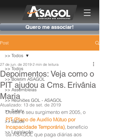
Quero me associar!
Post
>> Todos
27 de jun. de 2019
2 min de leitura
>> Todos
Depoimentos: Veja como o
>> Boletim ASAGOL
PIT ajudou a Cms. Erivânia
>> Assembleias
Maria
>> Reuniões GOL - ASAGOL
Atualizado:
13 de set. de 2019
>> Safety
Desde o seu surgimento em 2005, o 
PIT (Plano de Auxílio Mútuo por 
>> Saúde
Incapacidade Temporária)
, benefício 
>> Legislação
da ASAGOL que paga diárias aos 