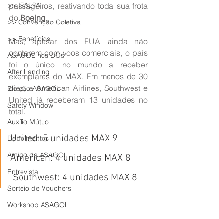
>> IFALPA
passageiros, reativando toda sua frota 
do 
Boeing
.
>> Convenção Coletiva
>> Benefícios
Mas, apesar dos EUA ainda não 
contarem com voos comerciais, o país 
ASAGOL nos DOs
foi o único no mundo a receber 
After Landing
exemplares do MAX. Em menos de 30 
dias, a American Airlines, Southwest e 
Eleição ASAGOL
United já receberam 13 unidades no 
Safety Window
total.
Auxílio Mútuo
United: 5 unidades MAX 9
Depoimentos
Amigo da ASAGOL
American: 4 unidades MAX 8
Entrevista
 Southwest: 4 unidades MAX 8
Sorteio de Vouchers
Workshop ASAGOL