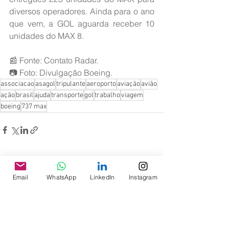
diversos operadores. Ainda para o ano 
que vem, a GOL aguarda receber 10 
unidades do MAX 8.
📰 Fonte: Contato Radar.
📷 Foto: Divulgação Boeing.
associacao
asagol
tripulante
aeroporto
aviação
avião
ação
brasil
ajuda
transporte
gol
trabalho
viagem
boeing
737 max
Ver tudo
Posts recentes
Email
WhatsApp
LinkedIn
Instagram