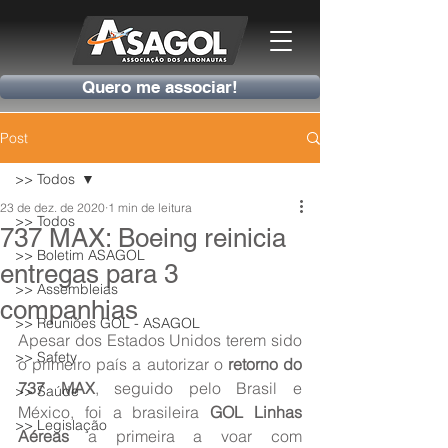
Quero me associar!
Post
>> Todos
23 de dez. de 2020
1 min de leitura
>> Todos
737 MAX: Boeing reinicia
>> Boletim ASAGOL
entregas para 3
>> Assembleias
companhias
>> Reuniões GOL - ASAGOL
Apesar dos Estados Unidos terem sido 
>> Safety
o primeiro país a autorizar o 
retorno do 
737 MAX
, seguido pelo Brasil e 
>> Saúde
México, foi a brasileira 
GOL Linhas 
>> Legislação
Aéreas
 a primeira a voar com 