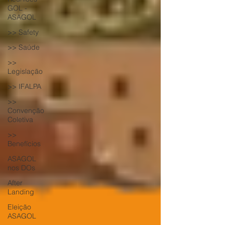
GOL -
ASAGOL
>> Safety
>> Saúde
>>
Legislação
>> IFALPA
>>
Convenção
Coletiva
>>
Benefícios
ASAGOL
nos DOs
After
Landing
Eleição
ASAGOL