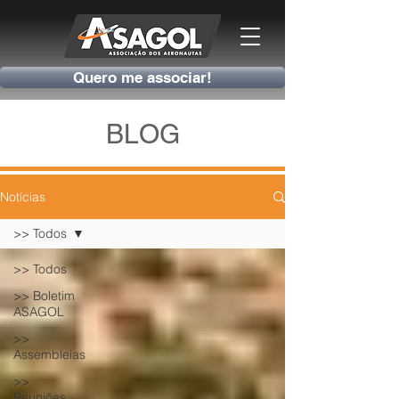
Quero me associar!
BLOG
Notícias
>> Todos
>> Todos
>> Boletim
ASAGOL
>>
Assembleias
>>
Reuniões