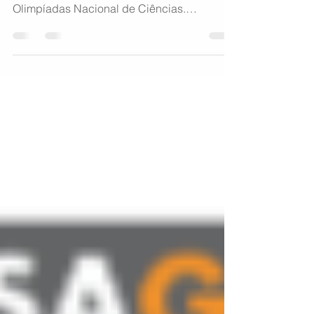
A #ASAGOL parabeniza os alunos de
Umirim-CE, medalhistas da ONC -
Olimpíadas Nacional de Ciências.
Cumprimentamos também os professores...