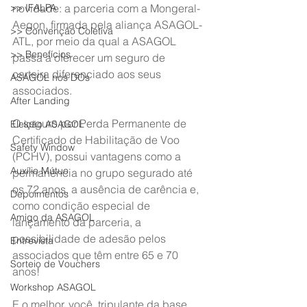
>> IFALPA
novidade: a parceria com a Mongeral-
Aegon, firmada pela aliança ASAGOL-
>> Convenção Coletiva
ATL, por meio da qual a ASAGOL 
>> Benefícios
passa a oferecer um seguro de 
carteira diferenciado aos seus 
ASAGOL nos DOs
associados.
After Landing
O seguro por Perda Permanente de 
Eleição ASAGOL
Certificado de Habilitação de Voo 
Safety Window
(PCHV), possui vantagens como a 
Auxílio Mútuo
permanência no grupo segurado até 
os 72 anos, a ausência de carência e, 
Depoimentos
como condição especial de 
Amigo da ASAGOL
lançamento da parceria, a 
possibilidade de adesão pelos 
Entrevista
associados que têm entre 65 e 70 
Sorteio de Vouchers
anos!
Workshop ASAGOL
E o melhor, você, tripulante da base 