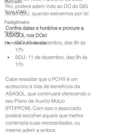
Mercado
Rio, poderá aderir indo ao DO do GIG 
Teste ICAO
ou do SDU, quando estivermos por lá!
Fadigômetro
Confira datas e horários e procure a 
Notícias
ASAGOL nos DOs!
GIG: 10 de dezembro, das 9h às 
Memória Aeronáutica
17h
SDU: 11 de dezembro, das 9h às 
17h
Cabe ressaltar que o PCHV é um 
acréscimo à lista de benefícios da 
ASAGOL, que continuará oferecendo o 
seu Plano de Auxílio Mútuo 
(PIT/PPCM). Com isso o associado 
poderá escolher aquele que melhor 
contempla suas necessidades, ou 
mesmo aderir a ambos.