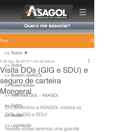
Quero me associar!
Post
>> Todos
4 de dez. de 2018
1 min de leitura
>> Todos
Visita DOs (GIG e SDU) e
>> Boletim ASAGOL
seguro de carteira
>> Assembleias
Mongeral
>> Reuniões GOL - ASAGOL
>> Safety
Em dezembro a ASAGOL visitará os 
DOs do GIG e SDU!
>> Saúde
>> Legislação
Nestas visitas teremos uma grande 