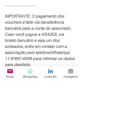
________________
IMPORTANTE: O pagamento dos 
vouchers é feito via transferência 
bancária para a conta do associado. 
Caso você pague a ASAGOL via 
boleto bancário e seja um dos 
sorteados, entre em contato com a 
associação pelo telefone/WhatsApp 
11 97691-6599 para informar os dados 
para depósito.
________________
Saiba mais sobre os sorteios aqui →
Email
WhatsApp
LinkedIn
Instagram
Sorteio de Vouchers
Ver tudo