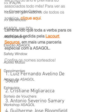
até o fim do ano e premiará 85 
>> IFALPA
associados todo mês! Para ver as 
>> Convenção Coletiva
listas de ganhadores de todos os 
sorteios, 
clique aqui
.
>> Benefícios
ASAGOL nos DOs
Lembrando que toda a verba para os 
sorteios é cedida pela 
Lacourt 
After Landing
Seguros
, em mais uma parceria 
Eleição ASAGOL
especial com a ASAGOL.
Safety Window
Confira os nomes sorteados!
Auxílio Mútuo
Depoimentos
1. Luiz Fernando Avelino De 
Amigo da ASAGOL
Souza
Entrevista
2. Cristiane Migliaracca
Sorteio de Vouchers
3. Antonio Severino Samary
Workshop ASAGOL
4. Guilherme Jose Bloomfield 