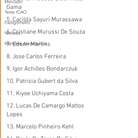
Mercado
Gama
Teste ICAO
5. Cacilda Sayuri Murassawa
Fadigômetro
6. Cristiane Murussi De Souza
Notícias
Memória Aeronáutica
7. Edson Martins
8. Jose Carlos Ferreira
9. Igor Achilles Bondarczuk
10. Patricia Gubert da Silva
11. Kiyoe Uchiyama Costa
12. Lucas De Camargo Mattos 
Lopes
13. Marcelo Pinheiro Kehl