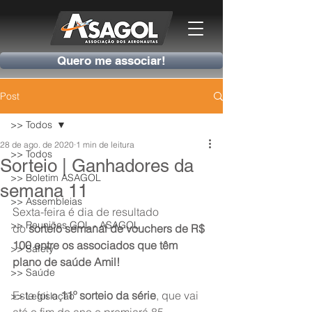
Quero me associar!
Post
>> Todos
28 de ago. de 2020
1 min de leitura
>> Todos
Sorteio | Ganhadores da
>> Boletim ASAGOL
semana 11
>> Assembleias
Sexta-feira é dia de resultado 
>> Reuniões GOL - ASAGOL
do 
sorteio semanal de vouchers de R$ 
100 entre os associados que têm 
>> Safety
plano de saúde Amil!
>> Saúde
Este foi o 
11º sorteio da série
, que vai 
>> Legislação