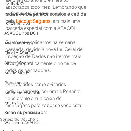
até o fim do ano e premiará 85 
>> IFALPA
associados todo mês! Lembrando que
>> Convenção Coletiva
toda a verba para os sorteios é cedida 
pela 
Lacourt Seguros
, 
em mais uma 
>> Benefícios
parceria especial com a ASAGOL
.
ASAGOL nos DOs
Conforme explicamos na semana 
After Landing
passada, devido à nova Lei Geral de 
Eleição ASAGOL
Proteção de Dados não iremos mais 
Safety Window
divulgar publicamente o nome de 
todos os ganhadores.
Auxílio Mútuo
Depoimentos
Os sorteados serão avisados 
individualmente, por email. Portanto, 
Amigo da ASAGOL
fique atento à sua caixa de 
Entrevista
mensagens para saber se você está 
entre os premiados!
Sorteio de Vouchers
Sorteio de Vouchers
Workshop ASAGOL