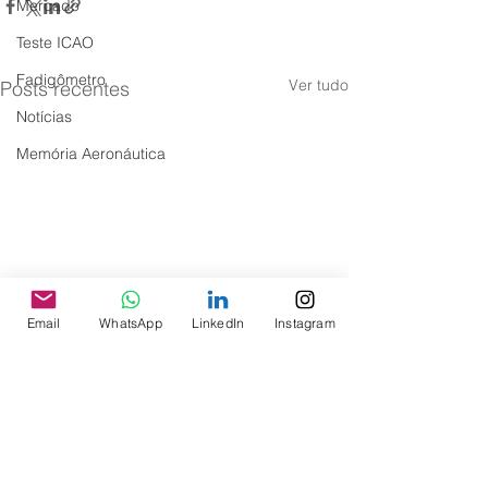
Mercado
Teste ICAO
Fadigômetro
Ver tudo
Posts recentes
Notícias
Memória Aeronáutica
Email
WhatsApp
LinkedIn
Instagram
Comentários