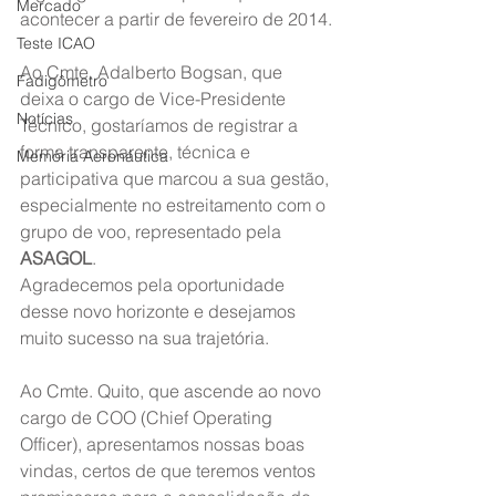
Mercado
acontecer a partir de fevereiro de 2014.
Teste ICAO
Ao Cmte. Adalberto Bogsan, que 
Fadigômetro
deixa o cargo de Vice-Presidente 
Notícias
Técnico, gostaríamos de registrar a 
forma transparente, técnica e 
Memória Aeronáutica
participativa que marcou a sua gestão, 
especialmente no estreitamento com o 
grupo de voo, representado pela 
ASAGOL
. 
Agradecemos pela oportunidade 
desse novo horizonte e desejamos 
muito sucesso na sua trajetória.
Ao Cmte. Quito, que ascende ao novo 
cargo de COO (Chief Operating 
Officer), apresentamos nossas boas 
vindas, certos de que teremos ventos 