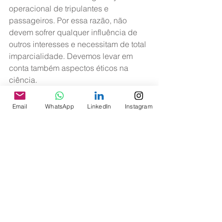
operacional de tripulantes e 
passageiros. Por essa razão, não 
devem sofrer qualquer influência de 
outros interesses e necessitam de total 
imparcialidade. Devemos levar em 
conta também aspectos éticos na 
ciência.
Infelizmente o SNEA deixou claro que 
Email
WhatsApp
LinkedIn
Instagram
as questões políticas, de natureza 
econômica, devem prevalecer sobre 
as questões técnicas e alegou que 
não aceitará um modelo no qual os 
técnicos das empresas possam emitir 
recomendações sem passar pela 
avaliação dos representantes do 
SNEA. É evidente que os aeronautas 
não concordam com esse modelo 