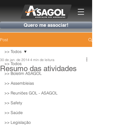
Quero me associar!
Post
>> Todos
30 de jan. de 2014
4 min de leitura
>> Todos
Resumo das atividades
>> Boletim ASAGOL
>> Assembleias
>> Reuniões GOL - ASAGOL
>> Safety
>> Saúde
>> Legislação