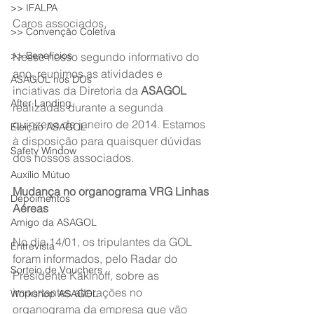
>> IFALPA
Caros associados,
>> Convenção Coletiva
>> Benefícios
Nesse nosso segundo informativo do 
ano, reunimos as atividades e 
ASAGOL nos DOs
inciativas da Diretoria da 
ASAGOL
After Landing
realizadas durante a segunda 
quinzena de janeiro de 2014. Estamos 
Eleição ASAGOL
à disposição para quaisquer dúvidas 
Safety Window
dos nossos associados.
Auxílio Mútuo
Mudança no organograma VRG Linhas 
Depoimentos
Aéreas
Amigo da ASAGOL
No dia 14/01, os tripulantes da GOL 
Entrevista
foram informados, pelo Radar do 
Sorteio de Vouchers
Presidente Kakinoff, sobre as 
importantes alterações no 
Workshop ASAGOL
organograma da empresa que vão 