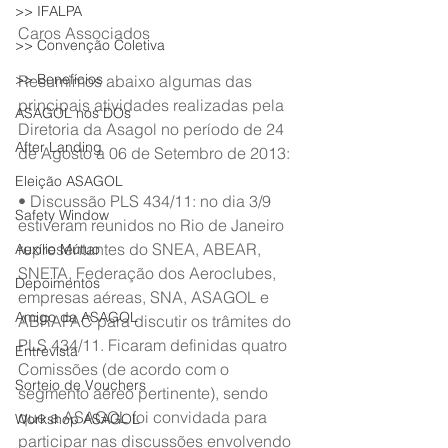
>> IFALPA
Caros Associados
>> Convenção Coletiva
>> Benefícios
Resumimos abaixo algumas das 
principais atividades realizadas pela 
ASAGOL nos DOs
Diretoria da Asagol no período de 24 
After Landing
de Agosto a 06 de Setembro de 2013:
Eleição ASAGOL
• Discussão PLS 434/11: no dia 3/9 
Safety Window
estiveram reunidos no Rio de Janeiro 
representantes do SNEA, ABEAR, 
Auxílio Mútuo
SNETA, Federação dos Aeroclubes, 
Depoimentos
empresas aéreas, SNA, ASAGOL e 
Amigo da ASAGOL
ABRAPAC para discutir os trâmites do 
PLS 434/11. Ficaram definidas quatro 
Entrevista
Comissões (de acordo com o 
Sorteio de Vouchers
segmento aéreo pertinente), sendo 
que a ASAGOL foi convidada para 
Workshop ASAGOL
participar nas discussões envolvendo 