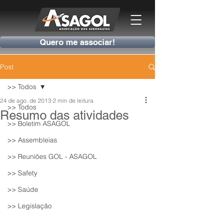
Quero me associar!
Post
>> Todos
24 de ago. de 2013
2 min de leitura
>> Todos
Resumo das atividades
>> Boletim ASAGOL
>> Assembleias
>> Reuniões GOL - ASAGOL
>> Safety
>> Saúde
>> Legislação