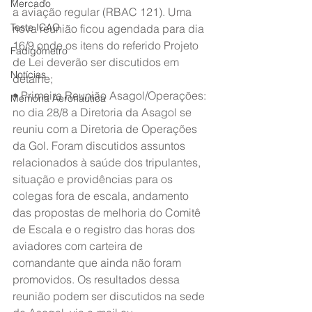
Mercado
a aviação regular (RBAC 121). Uma 
Teste ICAO
nova reunião ficou agendada para dia 
16/9 onde os itens do referido Projeto 
Fadigômetro
de Lei deverão ser discutidos em 
Notícias
detalhe;
• Primeira Reunião Asagol/Operações: 
Memória Aeronáutica
no dia 28/8 a Diretoria da Asagol se 
reuniu com a Diretoria de Operações 
da Gol. Foram discutidos assuntos 
relacionados à saúde dos tripulantes, 
situação e providências para os 
colegas fora de escala, andamento 
das propostas de melhoria do Comitê 
de Escala e o registro das horas dos 
aviadores com carteira de 
comandante que ainda não foram 
promovidos. Os resultados dessa 
reunião podem ser discutidos na sede 