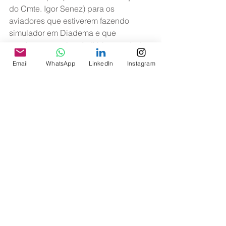
do Cmte. Igor Senez) para os 
aviadores que estiverem fazendo 
simulador em Diadema e que 
precisem pernoitar. A diária acordada 
é de 160 reais. Maiores informações 
Email
WhatsApp
LinkedIn
Instagram
visitewww.pampaspalacehotel.com.br.
Seguimos à disposição e aguardando 
sua visita aqui na sede.
Diretoria da Asagol. 
>> Boletim ASAGOL
Ver tudo
Posts recentes