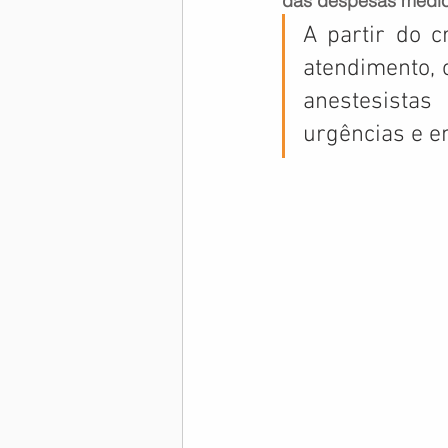
das despesas médi
A partir do c
Memória Aeronáutica
atendimento, 
anestesistas
urgências e e