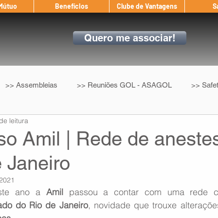
 Mútuo
Benefícios
Clube de Vantagens
S
Quero me associar!
>> Assembleias
>> Reuniões GOL - ASAGOL
>> Safe
de leitura
>> Convenção Coletiva
>> Benefícios
ASAGOL nos D
o Amil | Rede de anestes
 Janeiro
ndow
Auxílio Mútuo
Depoimentos
Amigo da ASAGOL
 2021
ste ano a 
Amil
 passou a contar com uma rede cr
op ASAGOL
Mercado
Teste ICAO
Fadigômetro
ado do Rio de Janeiro
, novidade que trouxe alteraçõe