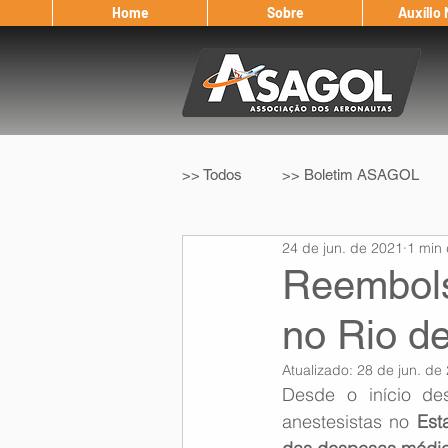
Home
Sobre
Auxílio
>> Todos
>> Boletim ASAGOL
24 de jun. de 2021
1 min 
>> Legislação
>> IFALPA
Reembols
no Rio de
Eleição ASAGOL
Safety Wi
Atualizado:
28 de jun. de
Desde o início de
Sorteio de Vouchers
Worksh
anestesistas no 
Est