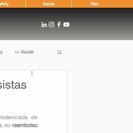
afety
Saúde
Mais
ty
>> Saúde
Os
After Landing
istas
Entrevista
edenciada de 
Notícias
s no 
reembolso 