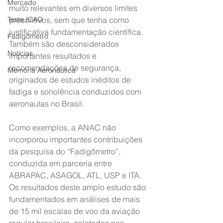
Mercado
muito relevantes em diversos limites 
Teste ICAO
prescritivos, sem que tenha como 
justificativa fundamentação científica. 
Fadigômetro
Também são desconsiderados 
Notícias
importantes resultados e 
recomendações de segurança, 
Memória Aeronáutica
originados de estudos inéditos de 
fadiga e sonolência conduzidos com 
aeronautas no Brasil.
Como exemplos, a ANAC não 
incorporou importantes contribuições 
da pesquisa do “Fadigômetro”, 
conduzida em parceria entre 
ABRAPAC, ASAGOL, ATL, USP e ITA. 
Os resultados deste amplo estudo são 
fundamentados em análises de mais 
de 15 mil escalas de voo da aviação 