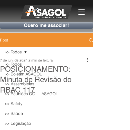
Quero me associar!
Post
>> Todos
7 de jun. de 2024
2 min de leitura
>> Todos
POSICIONAMENTO:
>> Boletim ASAGOL
Minuta de Revisão do
>> Assembleias
RBAC 117
>> Reuniões GOL - ASAGOL
>> Safety
>> Saúde
>> Legislação