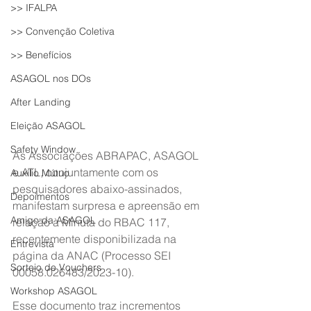
>> IFALPA
>> Convenção Coletiva
>> Benefícios
ASAGOL nos DOs
After Landing
Eleição ASAGOL
Safety Window
As Associações ABRAPAC, ASAGOL 
e ATL, conjuntamente com os 
Auxílio Mútuo
pesquisadores abaixo-assinados, 
Depoimentos
manifestam surpresa e apreensão em 
Amigo da ASAGOL
relação à Minuta do RBAC 117, 
recentemente disponibilizada na 
Entrevista
página da ANAC (Processo SEI 
Sorteio de Vouchers
00058.026483/2023-10).
Workshop ASAGOL
Esse documento traz incrementos 