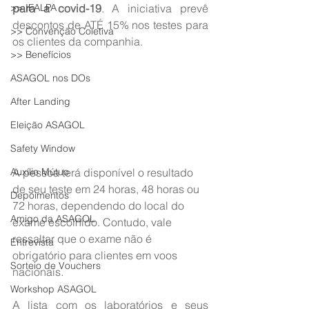
>> IFALPA
para a covid-19
. A iniciativa prevê 
descontos de ATÉ 15% nos testes para 
>> Convenção Coletiva
os clientes da companhia.
>> Benefícios
ASAGOL nos DOs
After Landing
Eleição ASAGOL
Safety Window
Auxílio Mútuo
A pessoa terá disponível o resultado 
de seu teste em 24 horas, 48 horas ou 
Depoimentos
72 horas, dependendo do local do 
Amigo da ASAGOL
exame escolhido. Contudo, vale 
ressaltar que o exame não é 
Entrevista
obrigatório para clientes em voos 
Sorteio de Vouchers
nacionais.
Workshop ASAGOL
A lista com os laboratórios e seus 