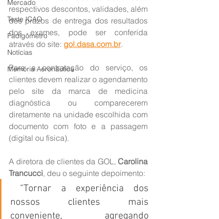
Mercado
respectivos descontos, validades, além 
Teste ICAO
dos prazos de entrega dos resultados 
dos exames, pode ser conferida 
Fadigômetro
através do site: 
gol.dasa.com.br
.
Notícias
Para a contratação do serviço, os 
Memória Aeronáutica
clientes devem realizar o agendamento 
pelo site da marca de medicina 
diagnóstica ou comparecerem 
diretamente na unidade escolhida com 
documento com foto e a passagem 
(digital ou física).
A diretora de clientes da GOL, 
Carolina 
Trancucci
, deu o seguinte depoimento:
 “Tornar a experiência dos 
nossos clientes mais 
conveniente, agregando 