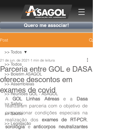
Quero me associar!
Post
>> Todos
21 de jun. de 2021
1 min de leitura
>> Todos
Parceria entre GOL e DASA
>> Boletim ASAGOL
oferece descontos em
>> Assembleias
exames de covid
>> Reuniões GOL - ASAGOL
A 
GOL Linhas Aéreas
 e a 
Dasa
>> Safety
realizaram parceria com o objetivo de 
proporcionar condições especiais na 
>> Saúde
realização dos 
exames de RT-PCR
, 
>> Legislação
sorologia
 e 
anticorpos neutralizantes 