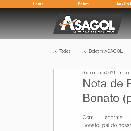
Home
Sobre
Auxílio
>> Todos
>> Boletim ASAGOL
9 de set. de 2021
1 min d
>> Legislação
>> IFALPA
Nota de P
Bonato (p
Eleição ASAGOL
Safety Wi
Com enorme p
Sorteio de Vouchers
Worksh
Bonato, pai do noss