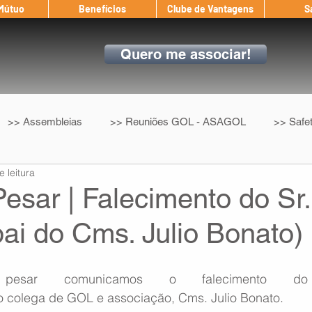
 Mútuo
Benefícios
Clube de Vantagens
S
Quero me associar!
>> Assembleias
>> Reuniões GOL - ASAGOL
>> Safe
e leitura
>> Convenção Coletiva
>> Benefícios
ASAGOL nos D
esar | Falecimento do Sr.
ai do Cms. Julio Bonato)
ndow
Auxílio Mútuo
Depoimentos
Amigo da ASAGOL
esar comunicamos o falecimento do 
op ASAGOL
Mercado
Teste ICAO
Fadigômetro
o colega de GOL e associação, Cms. Julio Bonato.