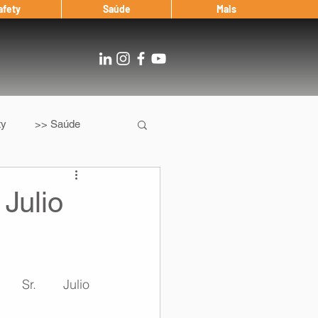
afety
Saúde
Mais
ty
>> Saúde
Os
After Landing
 Julio
Entrevista
Sr. Julio 
Notícias