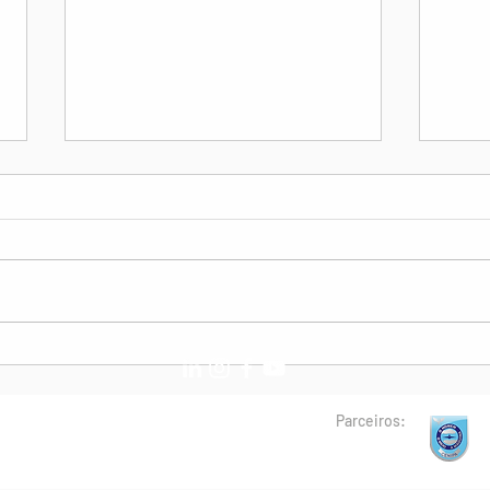
Anvisa retira a
11th
obrigatoriedade de máscaras
Safe
em voos e aeroportos
Parceiros: