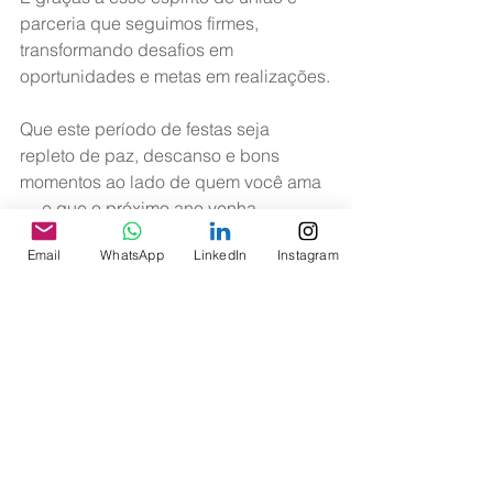
parceria que seguimos firmes, 
transformando desafios em 
oportunidades e metas em realizações.
Que este período de festas seja 
repleto de paz, descanso e bons 
momentos ao lado de quem você ama 
— e que o próximo ano venha 
carregado de saúde, conquistas e 
Email
WhatsApp
LinkedIn
Instagram
novas razões para celebrar juntos.
Obrigado por caminhar conosco
. 
Seguimos juntos, mais fortes e 
comprometidos do que nunca.
Boas Festas,
Diretoria da ASAGOL