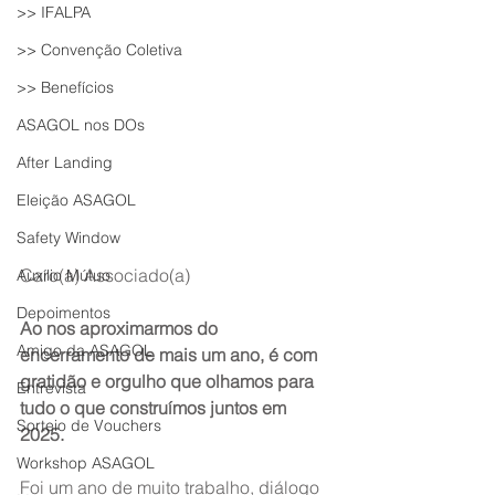
>> IFALPA
>> Convenção Coletiva
>> Benefícios
ASAGOL nos DOs
After Landing
Eleição ASAGOL
Safety Window
Caro(a) Associado(a)
Auxílio Mútuo
Depoimentos
Ao nos aproximarmos do 
Amigo da ASAGOL
encerramento de mais um ano, é com 
gratidão e orgulho que olhamos para 
Entrevista
tudo o que construímos juntos em 
Sorteio de Vouchers
2025.
Workshop ASAGOL
Foi um ano de muito trabalho, diálogo 