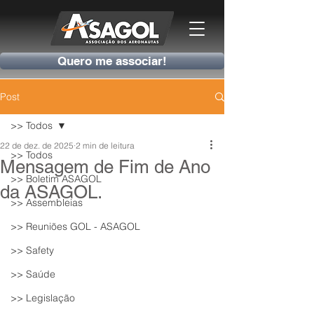
Quero me associar!
Post
>> Todos
22 de dez. de 2025
2 min de leitura
>> Todos
Mensagem de Fim de Ano
>> Boletim ASAGOL
da ASAGOL.
>> Assembleias
>> Reuniões GOL - ASAGOL
>> Safety
>> Saúde
>> Legislação