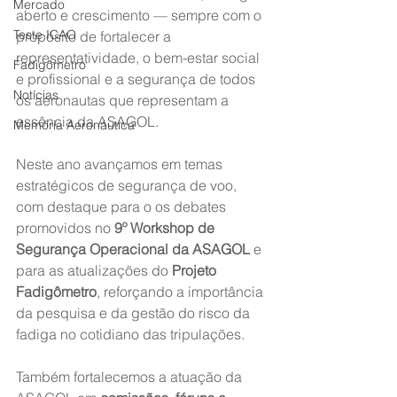
Mercado
aberto e crescimento — sempre com o 
Teste ICAO
propósito de fortalecer a 
representatividade, o bem-estar social 
Fadigômetro
e profissional e a segurança de todos 
Notícias
os aeronautas que representam a 
essência da ASAGOL.
Memória Aeronáutica
Neste ano avançamos em temas 
estratégicos de segurança de voo, 
com destaque para o os debates 
promovidos no 
9º Workshop de 
Segurança Operacional da ASAGOL
 e 
para as atualizações do 
Projeto 
Fadigômetro
, reforçando a importância 
da pesquisa e da gestão do risco da 
fadiga no cotidiano das tripulações.
Também fortalecemos a atuação da 