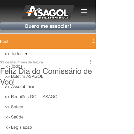
Quero me associar!
Post
>> Todos
31 de mai.
1 min de leitura
>> Todos
Feliz Dia do Comissário de
>> Boletim ASAGOL
Voo!
>> Assembleias
>> Reuniões GOL - ASAGOL
>> Safety
>> Saúde
>> Legislação