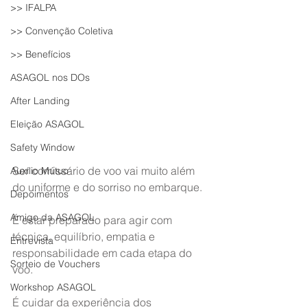
>> IFALPA
>> Convenção Coletiva
>> Benefícios
ASAGOL nos DOs
After Landing
Eleição ASAGOL
Safety Window
Ser comissário de voo vai muito além 
Auxílio Mútuo
do uniforme e do sorriso no embarque.
Depoimentos
Amigo da ASAGOL
É estar preparado para agir com 
técnica, equilíbrio, empatia e 
Entrevista
responsabilidade em cada etapa do 
Sorteio de Vouchers
voo.
Workshop ASAGOL
É cuidar da experiência dos 