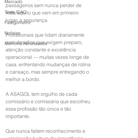
Mercado
passageiros sem nunca perder de 
Teste ICAO
vista aquilo que vem em primeiro 
lugar: a segurança.
Fadigômetro
Notícias
Profissionais que lidam diariamente 
com desafios que exigem preparo, 
Memória Aeronáutica
atenção constante e excelência 
operacional — muitas vezes longe de 
casa, enfrentando mudanças de rotina 
e cansaço, mas sempre entregando o 
melhor a bordo.
A ASAGOL tem orgulho de cada 
comissário e comissária que escolheu 
essa profissão tão única e tão 
importante.
Que nunca faltem reconhecimento e 