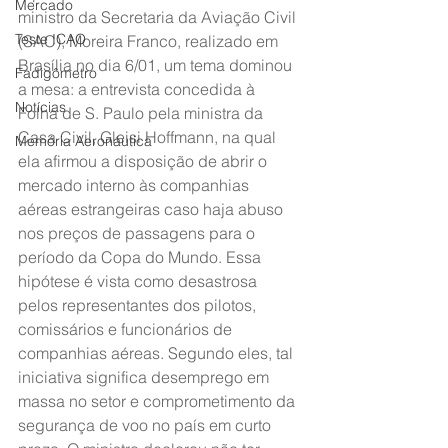
Mercado
ministro da Secretaria da Aviação Civil 
Teste ICAO
(SAC), Moreira Franco, realizado em 
Brasília no dia 6/01, um tema dominou 
Fadigômetro
a mesa: a entrevista concedida à 
Notícias
Folha de S. Paulo pela ministra da 
Casa Civil, Gleisi Hoffmann, na qual 
Memória Aeronáutica
ela afirmou a disposição de abrir o 
mercado interno às companhias 
aéreas estrangeiras caso haja abuso 
nos preços de passagens para o 
período da Copa do Mundo. Essa 
hipótese é vista como desastrosa 
pelos representantes dos pilotos, 
comissários e funcionários de 
companhias aéreas. Segundo eles, tal 
iniciativa significa desemprego em 
massa no setor e comprometimento da 
segurança de voo no país em curto 