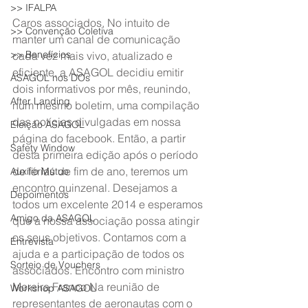
>> IFALPA
Caros associados, No intuito de 
>> Convenção Coletiva
manter um canal de comunicação 
>> Benefícios
cada vez mais vivo, atualizado e 
eficiente, a ASAGOL decidiu emitir 
ASAGOL nos DOs
dois informativos por mês, reunindo, 
After Landing
num mesmo boletim, uma compilação 
das notícias divulgadas em nossa 
Eleição ASAGOL
página do facebook. Então, a partir 
Safety Window
desta primeira edição após o período 
de férias de fim de ano, teremos um 
Auxílio Mútuo
encontro quinzenal. Desejamos a 
Depoimentos
todos um excelente 2014 e esperamos 
Amigo da ASAGOL
que a nossa associação possa atingir 
os seus objetivos. Contamos com a 
Entrevista
ajuda e a participação de todos os 
Sorteio de Vouchers
associados. Encontro com ministro 
Moreira Franco Na reunião de 
Workshop ASAGOL
representantes de aeronautas com o 