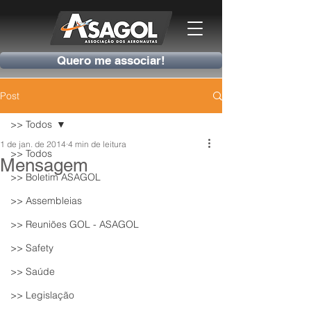
Quero me associar!
Post
>> Todos
1 de jan. de 2014
4 min de leitura
>> Todos
Mensagem
>> Boletim ASAGOL
>> Assembleias
>> Reuniões GOL - ASAGOL
>> Safety
>> Saúde
>> Legislação