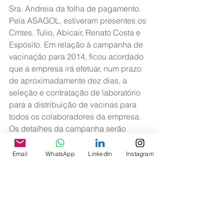
Sra. Andreia da folha de pagamento. 
Pela ASAGOL, estiveram presentes os 
Cmtes. Tulio, Abicair, Renato Costa e 
Espósito. Em relação à campanha de 
vacinação para 2014, ficou acordado 
que a empresa irá efetuar, num prazo 
de aproximadamente dez dias, a 
seleção e contratação de laboratório 
para a distribuição de vacinas para 
todos os colaboradores da empresa. 
Os detalhes da campanha serão 
divulgados em breve. Ressaltamos a 
importância do engajamento do grupo 
Email
WhatsApp
LinkedIn
Instagram
para que essa iniciativa tenha a 
devida eficácia. Em relação ao 
pagamento das horas remuneradas 
nas dispensas médicas, a empresa 
nos informou que irá modificar a 