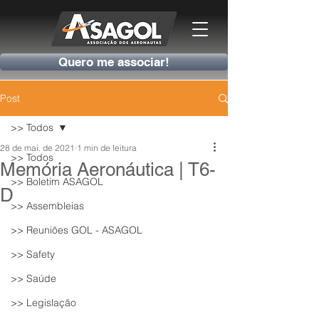
Quero me associar!
Post
>> Todos
28 de mai. de 2021
1 min de leitura
>> Todos
Memória Aeronáutica | T6-
>> Boletim ASAGOL
D
>> Assembleias
>> Reuniões GOL - ASAGOL
>> Safety
>> Saúde
>> Legislação