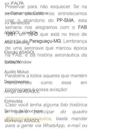
>> IFALPA
Preservar para não esquecer. Se na 
>> Convenção Coletiva
semana passada nos entristecemos 
com o abandono do 
PP-SMA
, esta 
>> Benefícios
semana nos alegramos com o 
FAB 
ASAGOL nos DOs
1261
, um 
T6-D 
que está no trevo de 
entrada de 
Paraguaçu-MG
. Lembrança 
After Landing
de uma aeronave que marcou época 
Eleição ASAGOL
na FAB, e da história aeronáutica da 
cidade.
Safety Window
Auxílio Mútuo
Parabéns a todos aqueles que mantém 
Depoimentos
monumentos como esse em 
homenagem à nossa aviação!
Amigo da ASAGOL
Entrevista
Caso você tenha alguma foto histórica 
Sorteio de Vouchers
e queira participar do quadro 
#MemóriaAeronáutica
, basta mandar 
Workshop ASAGOL
para a gente via WhatsApp, e-mail ou 