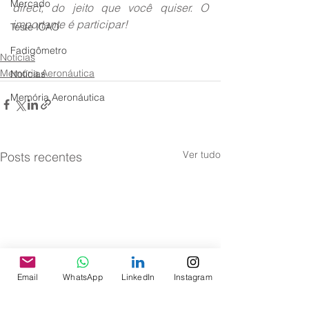
Mercado
direct, do jeito que você quiser. O 
importante é participar!
Teste ICAO
Fadigômetro
Notícias
Memória Aeronáutica
Notícias
Memória Aeronáutica
Ver tudo
Posts recentes
Email
WhatsApp
LinkedIn
Instagram