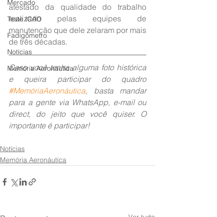
Mercado
atestado da qualidade do trabalho 
realizado pelas equipes de 
Teste ICAO
manutenção que dele zelaram por mais 
Fadigômetro
de três décadas.
Notícias
Caso você tenha alguma foto histórica 
Memória Aeronáutica
e queira participar do quadro 
#MemóriaAeronáutica
, basta mandar 
para a gente via WhatsApp, e-mail ou 
direct, do jeito que você quiser. O 
importante é participar!
Notícias
Memória Aeronáutica