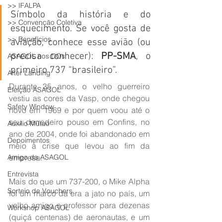
>> IFALPA
Símbolo da história e do 
>> Convenção Coletiva
esquecimento. Se você gosta de 
>> Benefícios
aviação, conhece esse avião (ou 
precisa conhecer): 
PP-SMA
, o 
ASAGOL nos DOs
primeiro 737 “brasileiro”.
After Landing
Durante 35 anos, o velho guerreiro 
Eleição ASAGOL
vestiu as cores da Vasp, onde chegou 
Safety Window
novo em 1969 e por quem voou até o 
seu derradeiro pouso em Confins, no 
Auxílio Mútuo
ano de 2004, onde foi abandonado em 
Depoimentos
meio à crise que levou ao fim da 
Amigo da ASAGOL
empresa.
Entrevista
Mais do que um 737-200, o Mike Alpha 
Sorteio de Vouchers
foi um marco da era a jato no país, um 
velho amigo e professor para dezenas 
Workshop ASAGOL
(quiçá centenas) de aeronautas, e um 