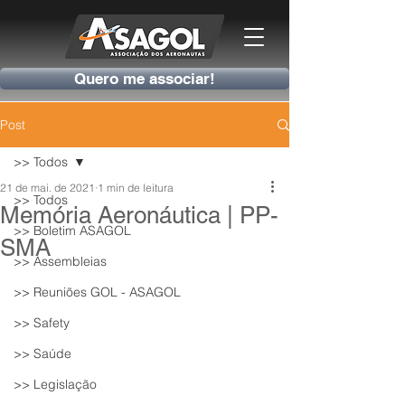
Quero me associar!
Post
>> Todos
21 de mai. de 2021
1 min de leitura
>> Todos
Memória Aeronáutica | PP-
>> Boletim ASAGOL
SMA
>> Assembleias
>> Reuniões GOL - ASAGOL
>> Safety
>> Saúde
>> Legislação