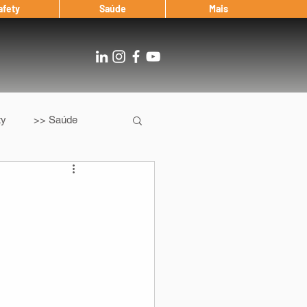
afety
Saúde
Mais
ty
>> Saúde
Os
After Landing
Entrevista
Notícias