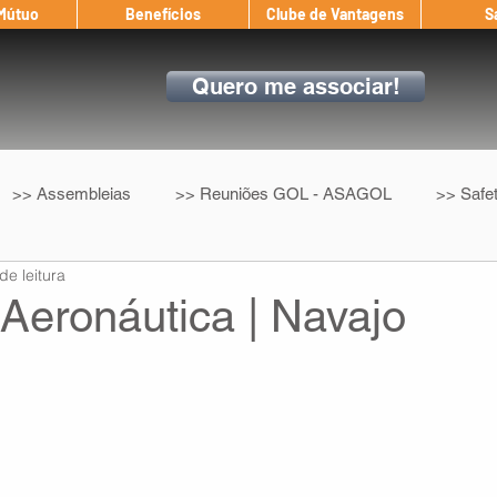
 Mútuo
Benefícios
Clube de Vantagens
S
Quero me associar!
>> Assembleias
>> Reuniões GOL - ASAGOL
>> Safe
de leitura
>> Convenção Coletiva
>> Benefícios
ASAGOL nos D
Aeronáutica | Navajo
ndow
Auxílio Mútuo
Depoimentos
Amigo da ASAGOL
op ASAGOL
Mercado
Teste ICAO
Fadigômetro