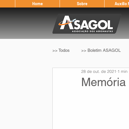
Home
Sobre
Auxílio
>> Todos
>> Boletim ASAGOL
28 de out. de 2021
1 min 
>> Legislação
>> IFALPA
Memória 
Eleição ASAGOL
Safety Wi
Sorteio de Vouchers
Worksh