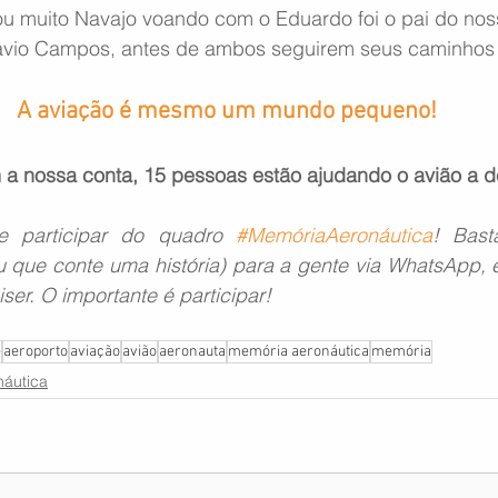
ou muito Navajo voando com o Eduardo foi o pai do nos
ávio Campos, antes de ambos seguirem seus caminhos n
A aviação é mesmo um mundo pequeno!
a nossa conta, 15 pessoas estão ajudando o avião a d
 participar do quadro 
#MemóriaAeronáutica
! Bast
 que conte uma história) para a gente via WhatsApp, e-
ser. O importante é participar!
e
aeroporto
aviação
avião
aeronauta
memória aeronáutica
memória
áutica