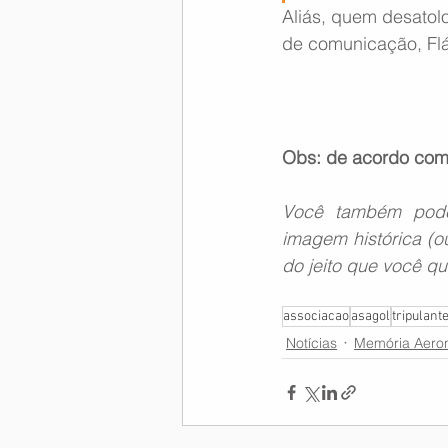
Aliás, quem desatol
de comunicação, Fl
Obs: de acordo com 
Você também pode
imagem histórica (ou
do jeito que você qui
associacao
asagol
tripulant
Notícias
Memória Aeron