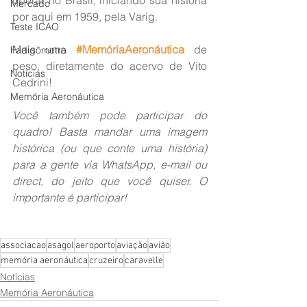
Mercado
por aqui em 1959, pela Varig.
Teste ICAO
Mais uma 
#MemóriaAeronáutica
 de 
Fadigômetro
peso, diretamente do acervo de Vito 
Notícias
Cedrini!
Memória Aeronáutica
Você também pode participar do 
quadro! Basta mandar uma imagem 
histórica (ou que conte uma história) 
para a gente via WhatsApp, e-mail ou 
direct, do jeito que você quiser. O 
importante é participar!
associacao
asagol
aeroporto
aviação
avião
memória aeronáutica
cruzeiro
caravelle
Notícias
Memória Aeronáutica