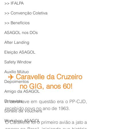
>> IFALPA
>> Convenção Coletiva
>> Benefícios
ASAGOL nos DOs
After Landing
Eleição ASAGOL
Safety Window
Auxílio Mútuo
✈️ Caravelle da Cruzeiro 
Depoimentos
no GIG, anos 60!
Amigo da ASAGOL
A aeronave em questão era o PP-CJD, 
Entrevista
recebido novo no ano de 1963.
Sorteio de Vouchers
Workshop ASAGOL
O Caravelle foi o primeiro avião a jato a 
operar no Brasil, iniciando sua história 