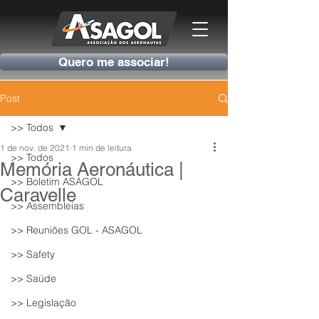
Quero me associar!
Post
>> Todos
1 de nov. de 2021
1 min de leitura
>> Todos
Memória Aeronáutica |
>> Boletim ASAGOL
Caravelle
>> Assembleias
>> Reuniões GOL - ASAGOL
>> Safety
>> Saúde
>> Legislação