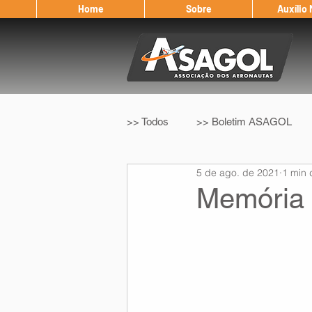
Home
Sobre
Auxílio
>> Todos
>> Boletim ASAGOL
5 de ago. de 2021
1 min 
>> Legislação
>> IFALPA
Memória 
Eleição ASAGOL
Safety Wi
Sorteio de Vouchers
Worksh