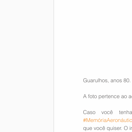
Memória Aeronáutica
Guarulhos, anos 80. 
A foto pertence ao 
#MemóriaAeronáuti
que você quiser. O i