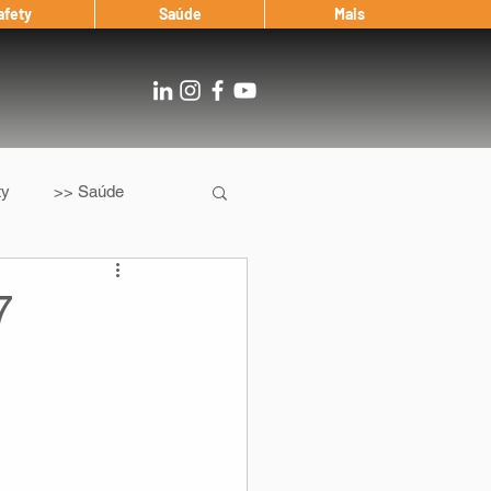
afety
Saúde
Mais
ty
>> Saúde
Os
After Landing
7
Entrevista
Notícias