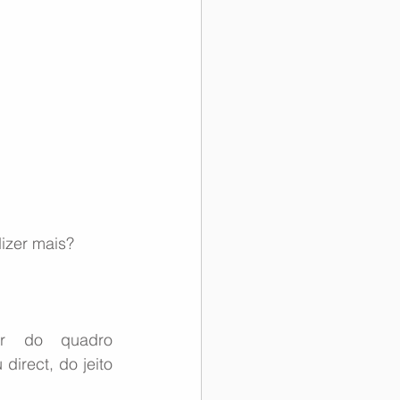
dizer mais?
Caso você tenha alguma imagem histórica e queira participar do quadro 
irect, do jeito 