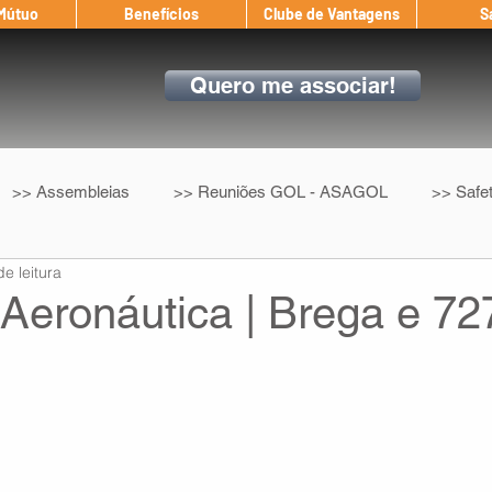
 Mútuo
Benefícios
Clube de Vantagens
S
Quero me associar!
>> Assembleias
>> Reuniões GOL - ASAGOL
>> Safe
de leitura
>> Convenção Coletiva
>> Benefícios
ASAGOL nos D
Aeronáutica | Brega e 72
ndow
Auxílio Mútuo
Depoimentos
Amigo da ASAGOL
op ASAGOL
Mercado
Teste ICAO
Fadigômetro